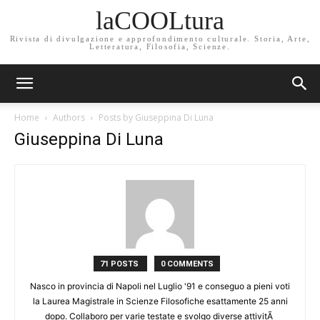
laCOOLtura
Rivista di divulgazione e approfondimento culturale. Storia, Arte,
Letteratura, Filosofia, Scienze.
Home
Authors
Posts by Giuseppina Di Luna
Giuseppina Di Luna
71 POSTS
0 COMMENTS
Nasco in provincia di Napoli nel Luglio '91 e conseguo a pieni voti
la Laurea Magistrale in Scienze Filosofiche esattamente 25 anni
dopo. Collaboro per varie testate e svolgo diverse attivitÃ