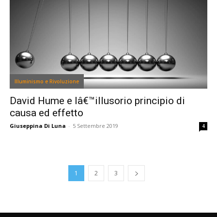
Illuminismo e Rivoluzione
David Hume e lâ€™illusorio principio di
causa ed effetto
Giuseppina Di Luna
-
5 Settembre 2019
4
1
2
3