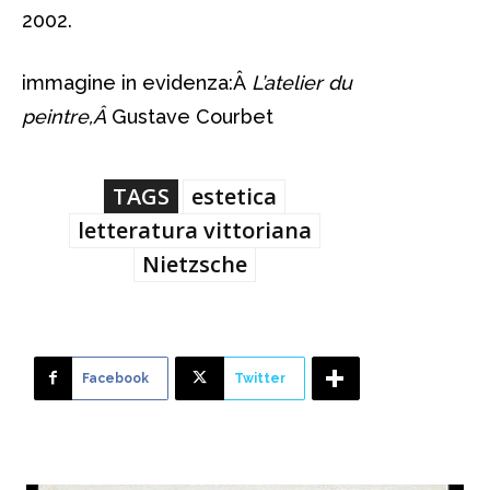
2002.
immagine in evidenza:Â
L’atelier du
peintre,Â
Gustave Courbet
TAGS
estetica
letteratura vittoriana
Nietzsche
Facebook
Twitter