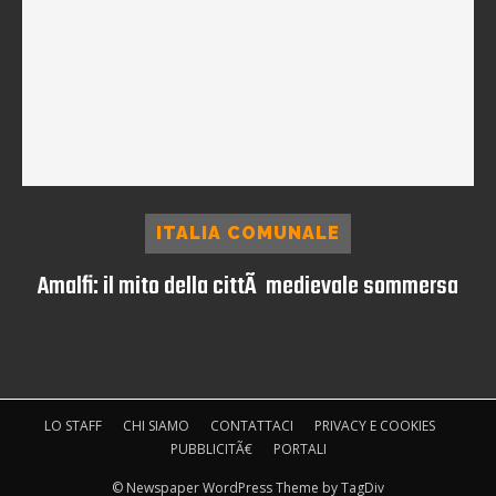
ITALIA COMUNALE
Amalfi: il mito della cittÃ medievale sommersa
LO STAFF
CHI SIAMO
CONTATTACI
PRIVACY E COOKIES
PUBBLICITÃ€
PORTALI
© Newspaper WordPress Theme by TagDiv