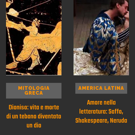
MITOLOGIA
AMERICA LATINA
GRECA
Amore nella
Dioniso: vita e morte
letteratura: Saffo,
di un tebano diventato
Shakespeare, Neruda
un dio