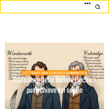
LETTERATURA EUROPEA ROMANTICA
Prefazione Delle Ballate Liriche: i
punti chiave del saggio