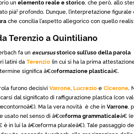
oprio un
elemento reale e storico
, che però, allo st
icato pià¹ profondo. Dunque, l’interpretazione figurale 
ura
che concilia l’aspetto allegorico con quello realis
a Terenzio a Quintiliano
erbach fa un
excursus
storico sull’uso della parola
i latini da
Terenzio
(in cui si ha la prima attestazione
il termine significa â€œ
formazione plastica
â€.
rola furono decisivi
Varrone
,
Lucrezio
e
Cicerone
. 
arsi dal significato di raffigurazione plastica (con val
ontornoâ€). Ma la vera novità è che in
Varrone
, 
ne usato nel senso di â€œ
forma grammaticale
â€ (e
 è in lui la â€œforma pluraleâ€). Tale passaggio de