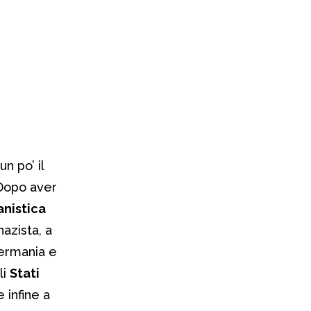
n po’ il
 Dopo aver
anistica
nazista, a
Germania e
li
Stati
 infine a