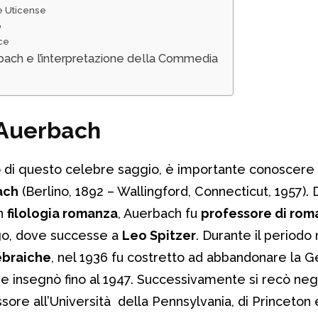
ne Uticense
o
ice
bach e l’interpretazione della Commedia
 Auerbach
o di questo celebre saggio, è importante conoscere u
ach
(Berlino, 1892 – Wallingford, Connecticut, 1957).
in
filologia romanza
, Auerbach fu
professore di rom
rgo, dove successe a
Leo Spitzer
. Durante il periodo 
 ebraiche
, nel 1936 fu costretto ad abbandonare la 
ve insegnò fino al 1947. Successivamente si recò neg
sore all’Università della Pennsylvania, di Princeton e