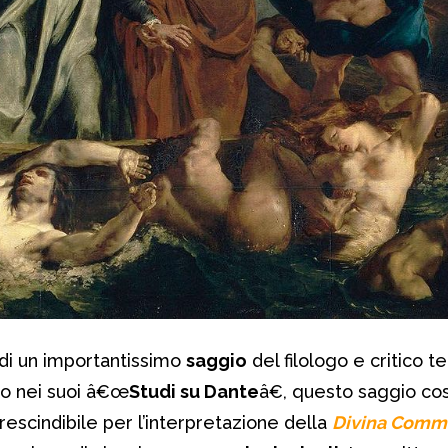
lo di un importantissimo
saggio
del filologo e critico 
to nei suoi â€œ
Studi su Dante
â€, questo saggio cos
rescindibile per l’interpretazione della
Divina Comm