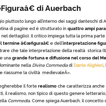
œFiguraâ€ di Auerbach
io piuttosto lungo all’interno dei saggi danteschi di 
tina di pagine ed è strutturato in
quattro ampi para
l dettaglio). Il critico impiega tutta la prima parte
el termine â€œfiguraâ€
e dell’
interpretazione figu
trare che tale interpretazione della realtà storica (t
be una
grande fortuna e diffusione nel corso del 
dominante nella
Divina Commedia
di
Dante Alighieri
,
e riassume la civiltà medievaleÂ».
iegherebbe il forte
realismo
che caratterizza anche l
tti, il realismo, non tipico di questo genere letterari
ella
Commedia
. Come spiega Auerbach, il concetto 