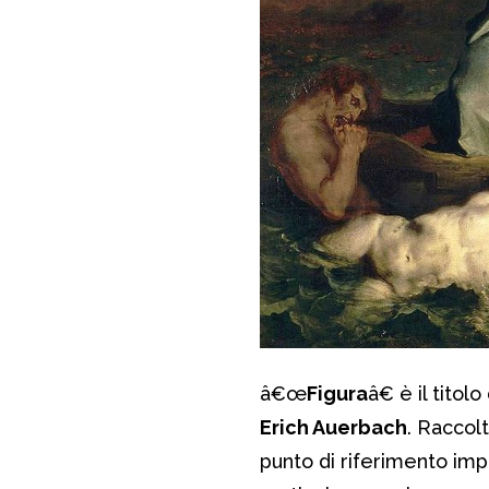
â€œ
Figura
â€ è il tito
Erich Auerbach
. Raccol
punto di riferimento imp