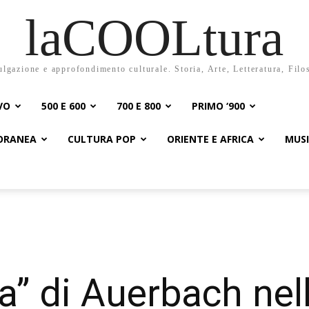
laCOOLtura
ulgazione e approfondimento culturale. Storia, Arte, Letteratura, Filo
VO
500 E 600
700 E 800
PRIMO ‘900
PORANEA
CULTURA POP
ORIENTE E AFRICA
MUS
a” di Auerbach nel