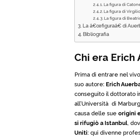
La figura di Cato
La figura di Virgili
La figura di Beatr
La â€œfiguraâ€ di Auer
Bibliografia
Chi era Erich
Prima di entrare nel viv
suo autore:
Erich Auerb
conseguito il dottorato 
all’Università di Marbu
causa delle sue
origini
si rifugiò a Istanbul
, do
Uniti
: qui divenne profes