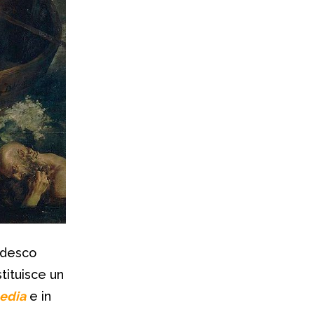
tedesco
tituisce un
edia
e in