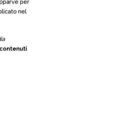
 apparve per
licato nel
ia
 contenuti