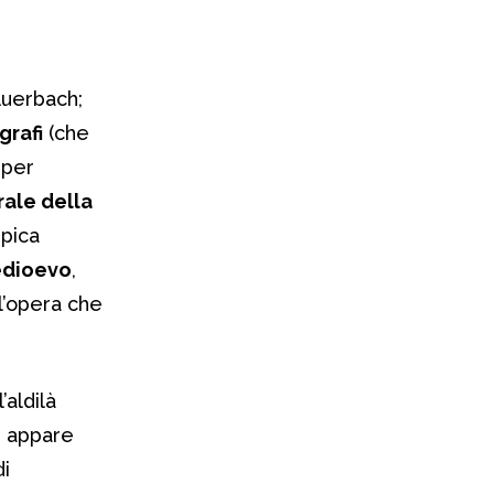
Auerbach;
grafi
(che
 per
rale della
ipica
Medioevo
,
 l’opera che
’aldilà
o, appare
di