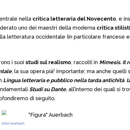
entrale nella
critica letteraria del Novecento
, e i
siderato uno dei maestri della moderna
critica stilis
lla letteratura occidentale (in particolare francese e 
rono i suoi
studi sul realismo
, raccolti in
Mimesis. Il 
ntale
, la sua opera pià¹ importante; ma anche quelli s
in
Lingua letteraria e pubblico nella tarda antichità l
fondamentali
Studi su Dante
, all’interno dei quali si tr
fondiremo di seguito.
Erich Auerbach