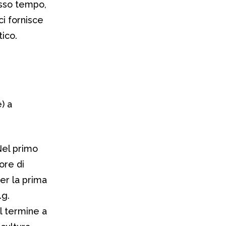
esso tempo,
ci fornisce
tico.
) a
Nel primo
ore di
per la prima
.g.
l termine a