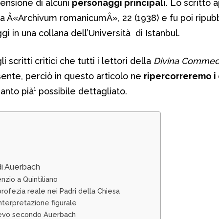
ensione di alcuni
personaggi principali
. Lo scritto
ista Â«Archivum romanicumÂ», 22 (1938) e fu poi ripubb
gi in una collana dell’Università di Istanbul.
critti critici che tutti i lettori della
Divina Commed
nte, perciò in questo articolo ne
ripercorreremo i
nto pià¹ possibile dettagliato.
di Auerbach
zio a Quintiliano
ofezia reale nei Padri della Chiesa
’interpretazione figurale
oevo secondo Auerbach