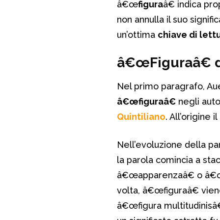
â€œ
figura
â€ indica pr
non annulla il suo signif
un’ottima
chiave di lett
â€œFiguraâ€ d
Nel primo paragrafo, Au
â€œfiguraâ€
negli autor
Quintiliano
. All’origine 
Nell’evoluzione della pa
la parola comincia a stacc
â€œapparenzaâ€ o â€œc
volta, â€œfiguraâ€ vie
â€œfigura multitudinisâ€