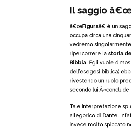
Il saggio â€
â€œ
Figura
â€ è un sagg
occupa circa una cinquan
vedremo singolarmente ne
ripercorrere la
storia d
Bibbia
. Egli vuole dimos
dell’esegesi biblica) eb
rivestendo un ruolo pre
secondo lui Â«conclude 
Tale interpretazione sp
allegorico di Dante. Infa
invece molto spiccato n