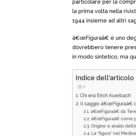
particolare per la compr
la prima volta nella riv
1944 insieme ad altri sag
â€œFiguraâ€ è uno degli s
dovrebbero tenere prese
in modo sintetico, ma qua
Indice dell'articolo
Chi era Erich Auerbach
Il saggio â€œFiguraâ€ 
â€œFiguraâ€ da Teren
â€œFiguraâ€ come pr
Origine e analisi dell
La “figura” nel Medi