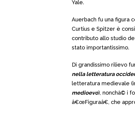
Yale.
Auerbach fu una figura c
Curtius e Spitzer è con
contributo allo studio de
stato importantissimo.
Di grandissimo rilievo fu
nella letteratura occide
letteratura medievale (
medioevo
), nonchà© i 
â€œFiguraâ€, che appro