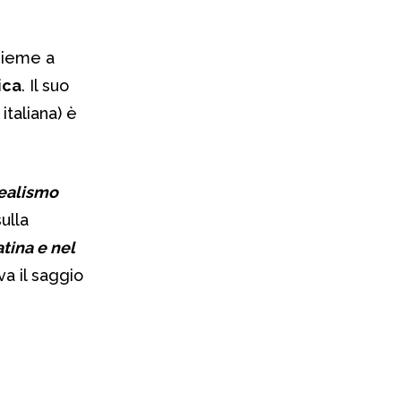
nsieme a
tica
. Il suo
italiana) è
realismo
ulla
atina e nel
ova il saggio