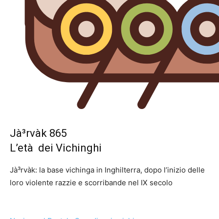
Jà³rvà­k 865
L’età dei Vichinghi
Jà³rvà­k: la base vichinga in Inghilterra, dopo l’inizio delle
loro violente razzie e scorribande nel IX secolo