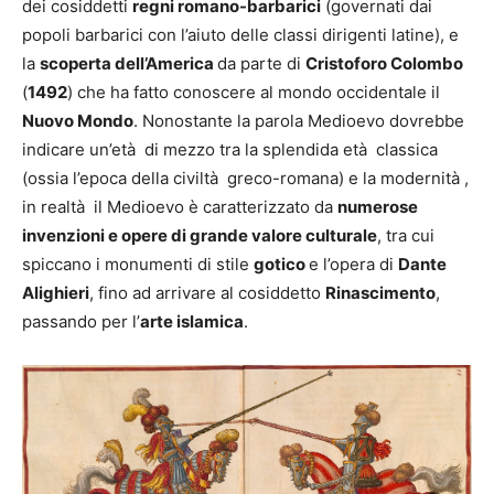
dei cosiddetti
regni romano-barbarici
(governati dai
popoli barbarici con l’aiuto delle classi dirigenti latine), e
la
scoperta dell’America
da parte di
Cristoforo Colombo
(
1492
) che ha fatto conoscere al mondo occidentale il
Nuovo Mondo
. Nonostante la parola Medioevo dovrebbe
indicare un’età di mezzo tra la splendida età classica
(ossia l’epoca della civiltà greco-romana) e la modernità ,
in realtà il Medioevo è caratterizzato da
numerose
invenzioni e opere di grande valore culturale
, tra cui
spiccano i monumenti di stile
gotico
e l’opera di
Dante
Alighieri
, fino ad arrivare al cosiddetto
Rinascimento
,
passando per l’
arte islamica
.