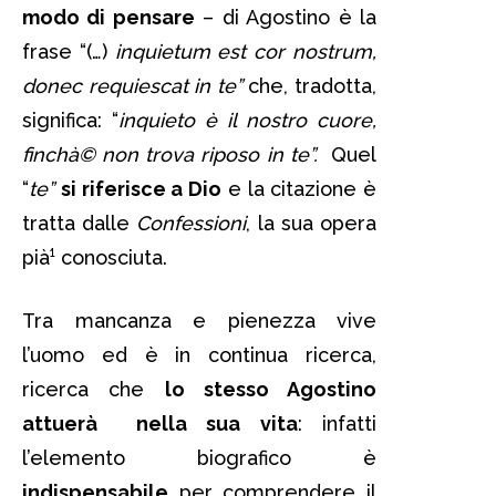
modo di pensare
– di Agostino è la
frase “(…)
inquietum est cor nostrum,
donec requiescat in te”
che, tradotta,
significa: “
inquieto è il nostro cuore,
finchà© non trova riposo in te”.
Quel
“
te”
si riferisce a Dio
e la citazione è
tratta dalle
Confessioni
, la sua opera
pià¹ conosciuta.
Tra mancanza e pienezza vive
l’uomo ed è in continua ricerca,
ricerca che
lo stesso Agostino
attuerà nella sua vita
: infatti
l’elemento biografico è
indispensabile
per comprendere il