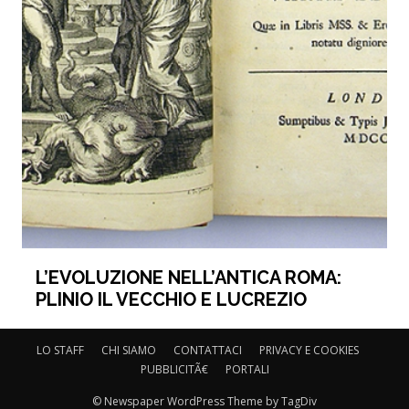
L’EVOLUZIONE NELL’ANTICA ROMA:
PLINIO IL VECCHIO E LUCREZIO
LO STAFF
CHI SIAMO
CONTATTACI
PRIVACY E COOKIES
PUBBLICITÃ€
PORTALI
© Newspaper WordPress Theme by TagDiv