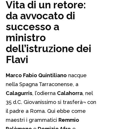
Vita di un retore:
da avvocato di
successo a
ministro
dell’istruzione dei
Flavi
Marco Fabio Quintiliano
nacque
nella Spagna Tarraconense, a
Calagurris
, l’odierna
Calahorra
, nel
35 d.C. Giovanissimo si trasferà¬ con
il padre a Roma. Qui ebbe come
maestri i grammatici
Remmio
Palèmone
e
Domizio Afro
e