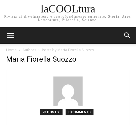
laCOOLtura
Rivista di divulgazione e approfondimento culturale. Storia, Arte,
Letteratura, Filosofia, Scienze.
Home
Authors
Posts by Maria Fiorella Suozzo
Maria Fiorella Suozzo
73 POSTS
0 COMMENTS