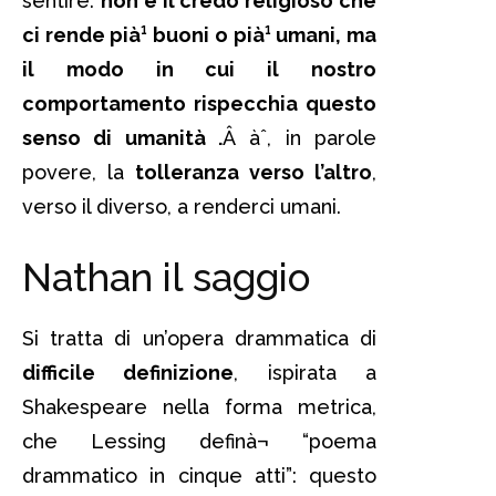
sentire:
non è il credo religioso che
ci rende pià¹ buoni o pià¹ umani, ma
il modo in cui il nostro
comportamento rispecchia questo
senso di umanità .
Â àˆ, in parole
povere, la
tolleranza verso l’altro
,
verso il diverso, a renderci umani.
Nathan il saggio
Si tratta di un’opera drammatica di
difficile definizione
, ispirata a
Shakespeare nella forma metrica,
che Lessing definà¬ “poema
drammatico in cinque atti”: questo