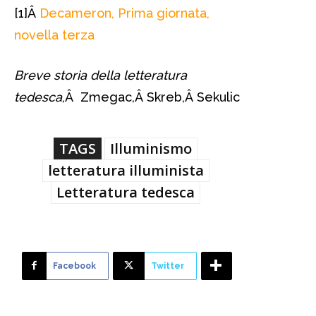
[1]Â
Decameron, Prima giornata,
novella terza
Breve storia della letteratura
tedesca
,Â
Zmegac,Â
Skreb,Â
Sekulic
TAGS
Illuminismo
letteratura illuminista
Letteratura tedesca
Facebook
Twitter