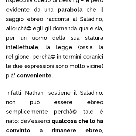
rispecchia quello di Lessing – è però
evidente da una
parabola
che il
saggio ebreo racconta al Saladino,
allorchà© egli gli domanda quale sia,
per un uomo della sua statura
intellettuale, la legge (ossia la
religione, perchà© in termini coranici
le due espressioni sono molto vicine)
pià¹
conveniente
.
Infatti Nathan, sostiene il Saladino,
non può essere ebreo
semplicemente perchà© tale è
nato: dev’esserci
qualcosa che lo ha
convinto a rimanere ebreo
,