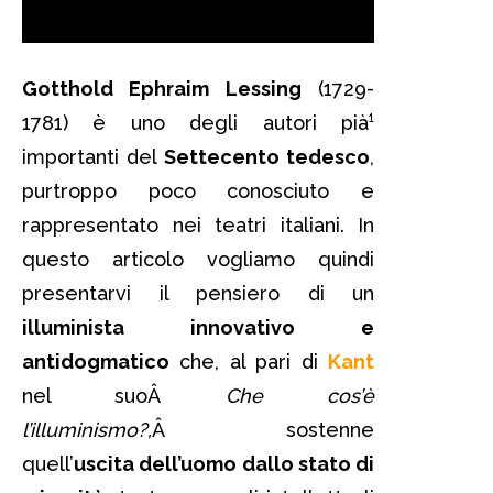
Gotthold Ephraim Lessing
(1729-
1781) è uno degli autori pià¹
importanti del
Settecento tedesco
,
purtroppo poco conosciuto e
rappresentato nei teatri italiani. In
questo articolo vogliamo quindi
presentarvi il pensiero di un
illuminista innovativo e
antidogmatico
che, al pari di
Kant
nel suoÂ
Che cos’è
l’illuminismo?,
Â sostenne
quell’
uscita dell’uomo dallo stato di