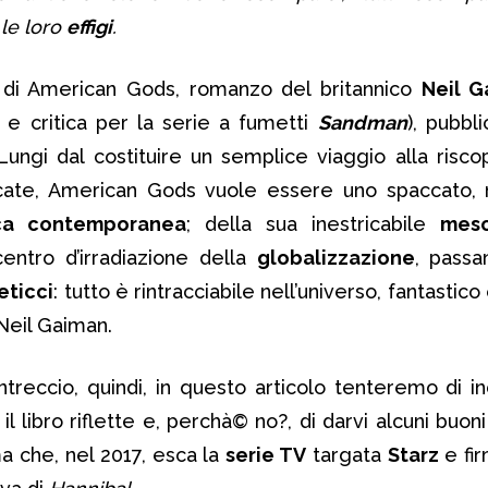
le loro
effigi
.
 di American Gods, romanzo del britannico
Neil 
e critica per la serie a fumetti
Sandman
), pubbl
Lungi dal costituire un semplice viaggio alla risco
cate, American Gods vuole essere uno spaccato, n
ca contemporanea
; della sua inestricabile
mesc
 centro d’irradiazione della
globalizzazione
, passa
eticci
: tutto è rintracciabile nell’universo, fantastico
Neil Gaiman.
intreccio, quindi, in questo articolo tenteremo di in
l libro riflette e, perchà© no?, di darvi alcuni buon
a che, nel 2017, esca la
serie TV
targata
Starz
e fi