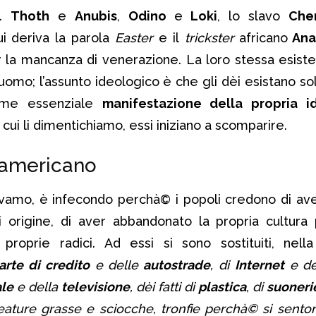
e.
Thoth
e
Anubis
,
Odino
e
Loki
, lo slavo
Che
i deriva la parola
Easter
e il
trickster
africano
Ana
la mancanza di venerazione. La loro stessa esistenz
uomo; l’assunto ideologico è che gli dèi esistano s
come essenziale
manifestazione della propria 
cui li dimentichiamo, essi iniziano a scomparire.
” americano
evamo, è infecondo perchà© i popoli credono di aver
 origine, di aver abbandonato la propria cultura 
 proprie radici. Ad essi si sono sostituiti, nell
arte di credito
e delle
autostrade
, di
Internet
e d
le
e della
televisione
, dèi fatti di
plastica
, di
suoneri
creature grasse e sciocche, tronfie perchà© si sent