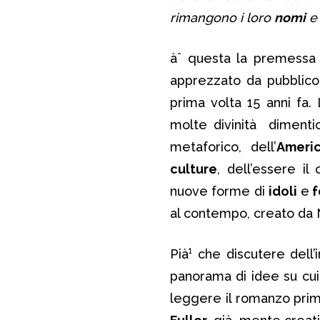
rimangono i loro
nomi
e 
àˆ questa la premessa
apprezzato da pubblico 
prima volta 15 anni fa. 
molte divinità dimenti
metaforico, dell’
Ameri
culture
, dell’essere il
nuove forme di
idoli
e
f
al contempo, creato da 
Pià¹ che discutere dell’
panorama di idee su cui i
leggere il romanzo prim