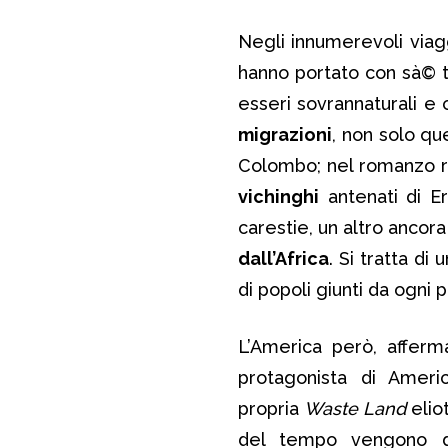
Negli innumerevoli viag
hanno portato con sà© t
esseri sovrannaturali e 
migrazioni
, non solo qu
Colombo; nel romanzo ri
vichinghi
antenati di Eri
carestie, un altro ancora 
dall’Africa
. Si tratta di
di popoli giunti da ogni 
L’America però, afferm
protagonista di Ame
propria
Waste Land
elio
del tempo vengono di