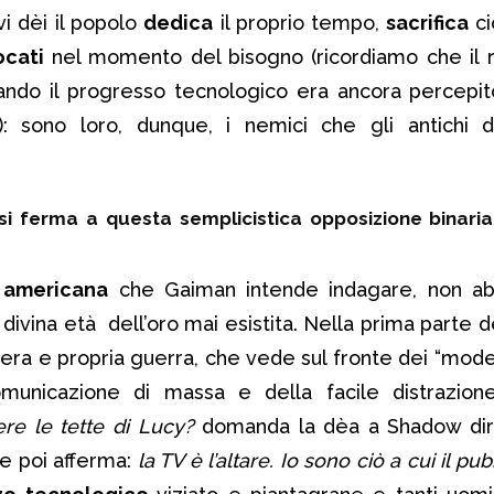
vi dèi il popolo
dedica
il proprio tempo,
sacrifica
ci
ocati
nel momento del bisogno (ricordiamo che il 
uando il progresso tecnologico era ancora percep
): sono loro, dunque, i nemici che gli antichi 
 ferma a questa semplicistica opposizione binaria
e americana
che Gaiman intende indagare, non ab
ivina età dell’oro mai esistita. Nella prima parte 
era e propria guerra, che vede sul fronte dei “mode
municazione di massa e della facile distrazion
ere le tette di Lucy?
domanda la dèa a Shadow di
 e poi afferma:
la TV è l’altare. Io sono ciò a cui il pub