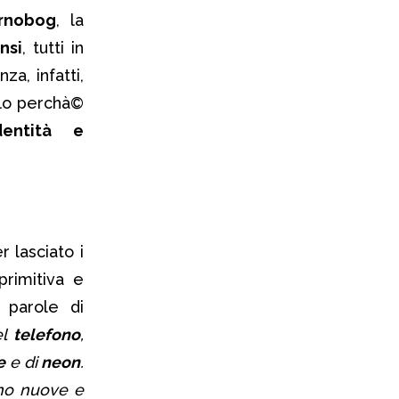
rnobog
, la
nsi
, tutti in
a, infatti,
olo perchà©
identità e
 lasciato i
primitiva e
a parole di
el
telefono
,
e
e di
neon
.
ono nuove e