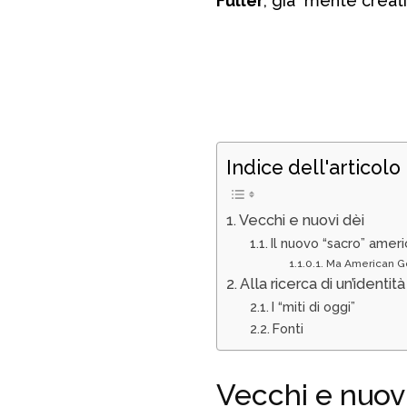
Fuller
, già mente creat
Indice dell'articolo
Vecchi e nuovi dèi
Il nuovo “sacro” amer
Ma American God
Alla ricerca di un’identit
I “miti di oggi”
Fonti
Vecchi e nuovi