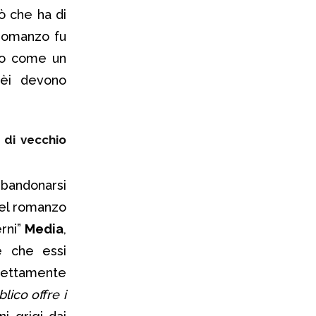
ò che ha di
romanzo fu
ito come un
dèi devono
 di vecchio
bandonarsi
del romanzo
rni”
Media
,
e che essi
rettamente
blico offre i