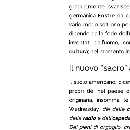
gradualmente svanisc
germanica
Eostre
da cu
vario modo soffrono per 
dipende dalla fede dell’
inventati dall’uomo, 
cultura
; nel momento in 
Il nuovo “sacro
Il suolo americano, dic
propri dèi nel paese di
originaria, insomma le
Wednesday,
dèi delle
c
della
radio
e dell’
ospeda
Dèi pieni di orgoglio, 