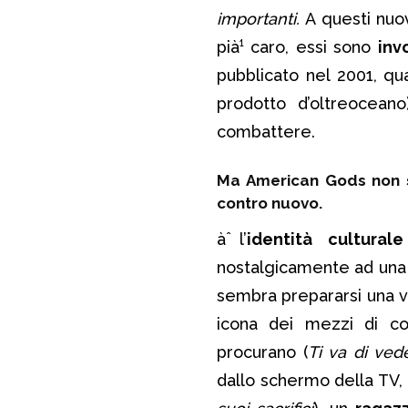
importanti.
A questi nuo
pià¹ caro, essi sono
inv
pubblicato nel 2001, q
prodotto d’oltreoceano
combattere.
Ma American Gods non si
contro nuovo.
àˆ l’
identità cultural
nostalgicamente ad una d
sembra prepararsi una v
icona dei mezzi di co
procurano (
Ti va di ved
dallo schermo della TV,