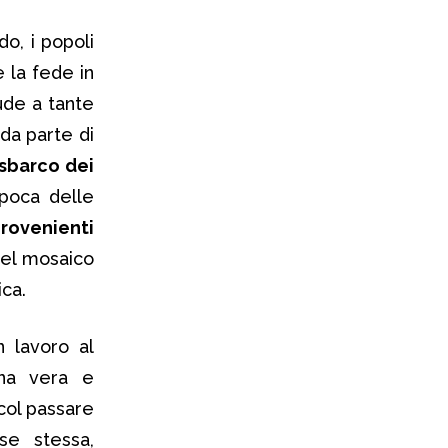
o, i popoli
 la fede in
ude a tante
da parte di
sbarco dei
epoca delle
provenienti
 del mosaico
ica.
 lavoro al
na vera e
 col passare
se stessa,