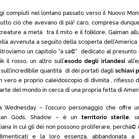
gi compiuti nel lontano passato verso il Nuovo Mond
utto ciò che avevano di pià¹ caro, compresa dunque
creature a metà tra il mito e il folklore. Gaiman all
ella avvenuta a seguito della scoperta dell’America 
troviamo un capitolo “a sà©” dedicato al presunto
k il rosso, un altro sull’
esodo degli irlandesi
all’
sull’incredibile quantità di dèi portati dagli
schiavi 
 un vero e proprio caleidoscopio di divinità , riflesso
parte del mondo in cerca di una propria fetta di Amer
a Wednesday – l’oscuro personaggio che offre un
rican Gods, Shadow – è un
territorio sterile
, u
tiana in cui gli dèi non possono proliferare, perchà©
menticati e la loro essenza, abbandonata a 