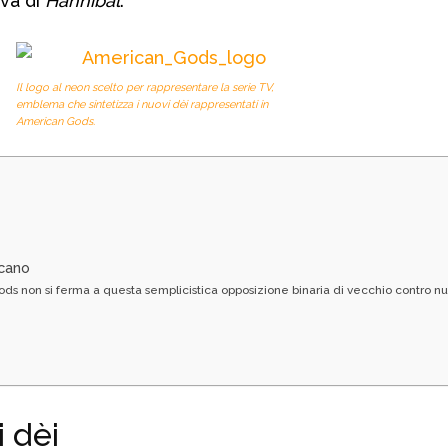
iva di
Hannibal
.
Il logo al neon scelto per rappresentare la serie TV,
emblema che sintetizza i nuovi dèi rappresentati in
American Gods.
icano
s non si ferma a questa semplicistica opposizione binaria di vecchio contro nu
à
 dèi