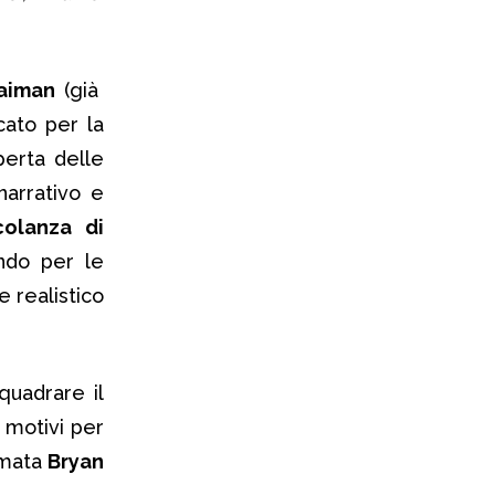
Gaiman
(già
icato per la
perta delle
arrativo e
olanza di
ndo per le
 e realistico
quadrare il
i motivi per
rmata
Bryan