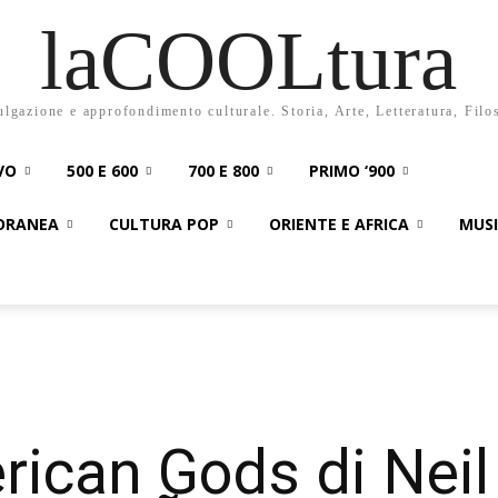
laCOOLtura
ulgazione e approfondimento culturale. Storia, Arte, Letteratura, Filo
VO
500 E 600
700 E 800
PRIMO ‘900
PORANEA
CULTURA POP
ORIENTE E AFRICA
MUS
ican Gods di Neil