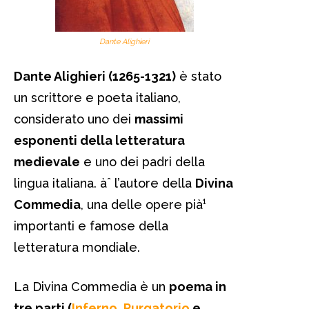
Dante Alighieri
Dante Alighieri (1265-1321)
è stato
un scrittore e poeta italiano,
considerato uno dei
massimi
esponenti della letteratura
medievale
e uno dei padri della
lingua italiana. àˆ l’autore della
Divina
Commedia
, una delle opere pià¹
importanti e famose della
letteratura mondiale.
La Divina Commedia è un
poema in
tre parti (
Inferno
,
Purgatorio
e