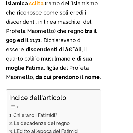
islamica
sciita
(ramo dell’Islamismo
che riconosce come soli eredi i
discendenti, in linea maschile, del
Profeta Maometto) che regnò
tra il
909 ed il 1171
. Dichiaravano di
essere
discendenti di â€˜Ali
, il
quarto califfo musulmano
e di sua
moglie Fatima,
figlia del Profeta
Maometto,
da cui prendono il nome
.
Indice dell'articolo
Chi erano i Fatimidi?
La decadenza del regno
L’Egitto all’epoca dei Fatimidi