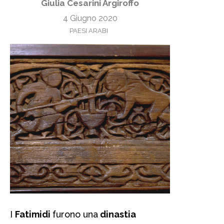
Giulia Cesarini Argiroffo
4 Giugno 2020
PAESI ARABI
I
Fatimidi
furono una
dinastia