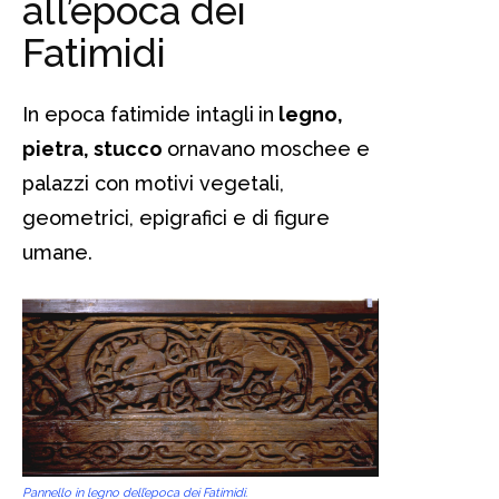
all’epoca dei
Fatimidi
In epoca fatimide intagli
in
legno,
pietra, stucco
ornavano moschee e
palazzi con motivi vegetali,
geometrici, epigrafici e di figure
umane.
Pannello in legno dell’epoca dei Fatimidi.