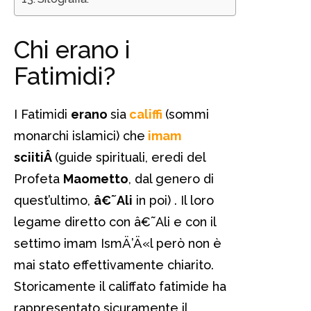
Chi erano i
Fatimidi?
I Fatimidi
erano
sia
califfi
(sommi
monarchi islamici) che
imam
sciitiÂ
(guide spirituali, eredi del
Profeta
Maometto
, dal genero di
quest’ultimo,
â€˜Ali
in poi) . Il loro
legame diretto con â€˜Ali e con il
settimo imam IsmÄ’Ä«l però non è
mai stato effettivamente chiarito.
Storicamente il califfato fatimide ha
rappresentato sicuramente il