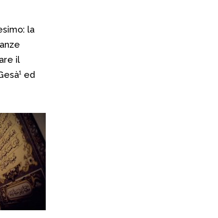
nesimo: la
vanze
re il
 Gesà¹ ed