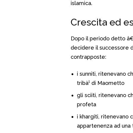
islamica.
Crescita ed e
Dopo il periodo detto â€œ
decidere il successore d
contrapposte:
i sunniti, ritenevano c
tribà¹ di Maometto
gli sciiti, ritenevano 
profeta
i khargiti, ritenevano
appartenenza ad una t