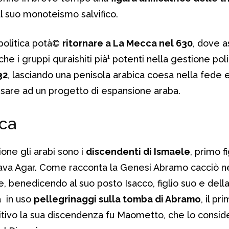
al suo monoteismo salvifico.
politica potà©
ritornare a La Mecca nel 630
, dove a
 i gruppi quraishiti pià¹ potenti nella gestione poli
32
, lasciando una penisola arabica coesa nella fede 
sare ad un progetto di espansione araba.
ica
one gli arabi sono i
discendenti di Ismaele
, primo fi
ava Agar. Come racconta la Genesi Abramo cacciò n
e, benedicendo al suo posto Isacco, figlio suo e dell
à in uso
pellegrinaggi sulla tomba di Abramo
, il pr
itivo la sua discendenza fu Maometto, che lo consid