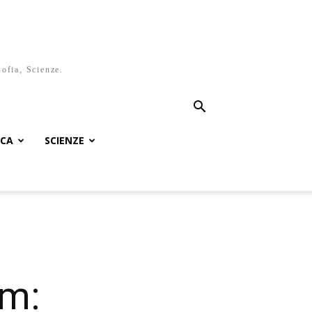
sofia, Scienze.
ICA
SCIENZE
am: