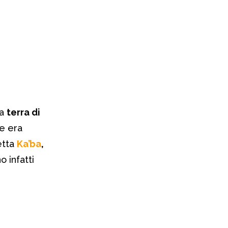
na
terra di
e era
etta
Ka’ba
,
o infatti