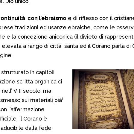
l Dio unico.
ontinuità con l’ebraismo
e di riflesso con il cristia
prese tradizioni ed usanze ebraiche, come le osser
one e la concezione aniconica (il divieto di rappresenta
elevata a rango di città santa ed il Corano parla di
gine.
, strutturato in capitoli
zione scritta organica ci
 nell’ VIII secolo, ma
asmesso sui materiali pià¹
con l’affermazione
ficiale. Il Corano è
raducibile dalla fede