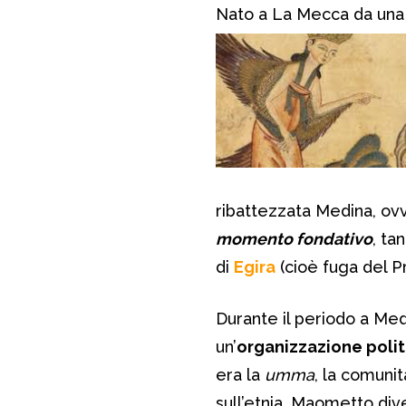
Nato a La Mecca da una 
ribattezzata Medina, ov
momento fondativo
, ta
di
Egira
(cioè fuga del Pr
Durante il periodo a Me
un’
organizzazione polit
era la
umma
, la comuni
sull’etnia. Maometto di