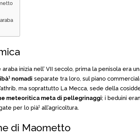
metto
 araba
amica
 araba inizia nell’ VII secolo, prima la penisola era u
ribà¹ nomadi
separate tra loro, sul piano commercial
athrib, ma soprattutto La Mecca, sede della cosidd
ine meteoritica meta di pellegrinaggi
; i beduini eran
gate per lo pià¹ all’agricoltura.
ne di Maometto