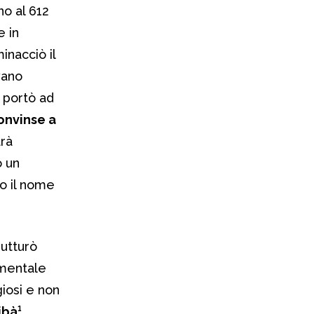
rno al 612
e in
inacciò il
vano
o portò ad
onvinse a
arà
o un
to il nome
rutturò
amentale
giosi e non
ibà¹