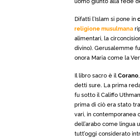
uomo giunto alla fede de
Difatti l’Islam si pone in
c
religione musulmana
ri
alimentari, la circoncisi
divino). Gerusalemme fu 
onora Maria come la Ver
Il libro sacro è il
Corano
detti sure. La prima reda
fu sotto il Califfo Uthman
prima di ciò era stato tr
vari, in contemporanea 
dell’arabo come lingua uf
tutt’oggi considerato int