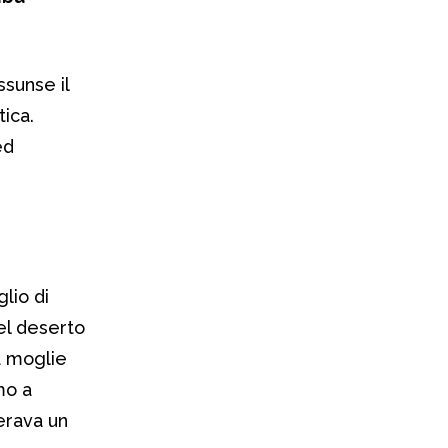
ssunse il
tica.
ed
glio di
el deserto
a moglie
imo a
erava un