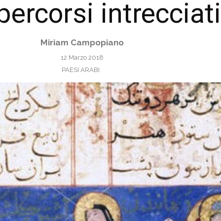
percorsi intrecciati
Miriam Campopiano
12 Marzo 2018
PAESI ARABI