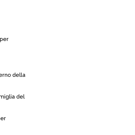
 per
terno della
amiglia del
per