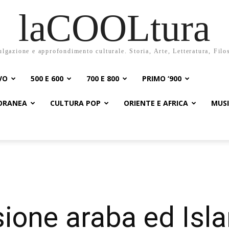
laCOOLtura
ulgazione e approfondimento culturale. Storia, Arte, Letteratura, Filo
VO
500 E 600
700 E 800
PRIMO ‘900
PORANEA
CULTURA POP
ORIENTE E AFRICA
MUS
ione araba ed Isl