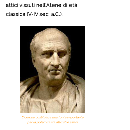
attici vissuti nell’Atene di età
classica (V-IV sec. a.C.).
Cicerone costituisce una fonte importante
per la polemica tra atticisti e asiani