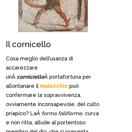
Il cornicello
Cosa meglio dell’usanza di
accarezzare
unÂ
corniciello
Â portafortuna per
allontanare il
malocchio
può
confermare la sopravvivenza,
ovviamente inconsapevole, del culto
priapico? LaÂ
forma falliforme
, curva
e non ritta, allude al portentoso
membro del dio, che si presenta