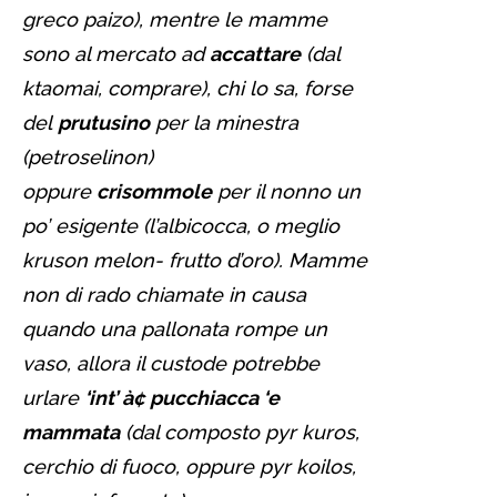
greco paizo), mentre le mamme
sono al mercato ad
accattare
(dal
ktaomai, comprare), chi lo sa, forse
del
prutusino
per la minestra
(petroselinon)
oppure
crisommole
per il nonno un
po’ esigente (l’albicocca, o meglio
kruson melon- frutto d’oro). Mamme
non di rado chiamate in causa
quando una pallonata rompe un
vaso, allora il custode potrebbe
urlare
‘int’ à¢ pucchiacca ‘e
mammata
(dal composto pyr kuros,
cerchio di fuoco, oppure pyr koilos,