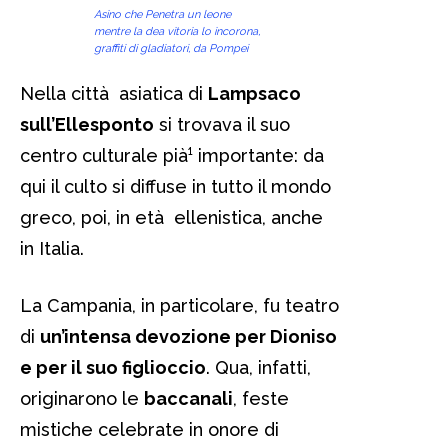
Asino che Penetra un leone
mentre la dea vitoria lo incorona,
graffiti di gladiatori, da Pompei
Nella città asiatica di
Lampsaco
sull’Ellesponto
si trovava il suo
centro culturale pià¹ importante: da
qui il culto si diffuse in tutto il mondo
greco, poi, in età ellenistica, anche
in Italia.
La Campania, in particolare, fu teatro
di
un’intensa devozione per Dioniso
e per il suo figlioccio
. Qua, infatti,
originarono le
baccanali
, feste
mistiche celebrate in onore di