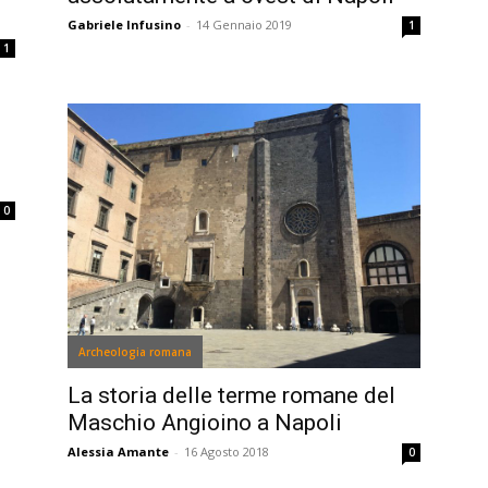
Gabriele Infusino
-
14 Gennaio 2019
1
1
0
Archeologia romana
La storia delle terme romane del
Maschio Angioino a Napoli
Alessia Amante
-
16 Agosto 2018
0