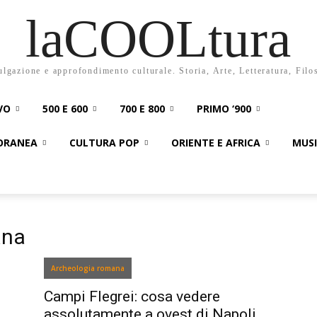
laCOOLtura
ulgazione e approfondimento culturale. Storia, Arte, Letteratura, Filo
VO
500 E 600
700 E 800
PRIMO ‘900
PORANEA
CULTURA POP
ORIENTE E AFRICA
MUS
ana
Archeologia romana
Campi Flegrei: cosa vedere
assolutamente a ovest di Napoli