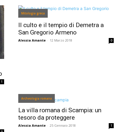
Mitologia greca
Il culto e il tempio di Demetra a
San Gregorio Armeno
Alessia Amante
-
12 Marzo 2018
0
o
1
Archeologia romana
La villa romana di Scampia: un
tesoro da proteggere
Alessia Amante
-
25 Gennaio 2018
1
0