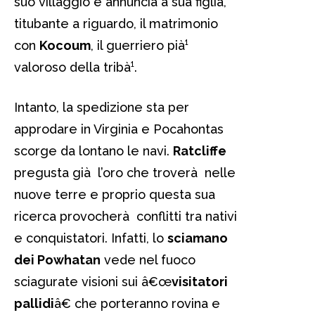
suo villaggio e annuncia a sua figlia,
titubante a riguardo, il matrimonio
con
Kocoum
, il guerriero pià¹
valoroso della tribà¹.
Intanto, la spedizione sta per
approdare in Virginia e Pocahontas
scorge da lontano le navi.
Ratcliffe
pregusta già l’oro che troverà nelle
nuove terre e proprio questa sua
ricerca provocherà conflitti tra nativi
e conquistatori. Infatti, lo
sciamano
dei Powhatan
vede nel fuoco
sciagurate visioni sui â€œ
visitatori
pallidi
â€ che porteranno rovina e