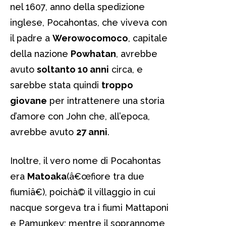
nel 1607, anno della spedizione
inglese, Pocahontas, che viveva con
il padre a
Werowocomoco
, capitale
della nazione
Powhatan
, avrebbe
avuto
soltanto 10 anni
circa, e
sarebbe stata quindi
troppo
giovane
per intrattenere una storia
d’amore con John che, all’epoca,
avrebbe avuto
27 anni
.
Inoltre, il vero nome di Pocahontas
era
Matoaka
(â€œfiore tra due
fiumiâ€), poichà© il villaggio in cui
nacque sorgeva tra i fiumi Mattaponi
e Pamunkey; mentre il soprannome