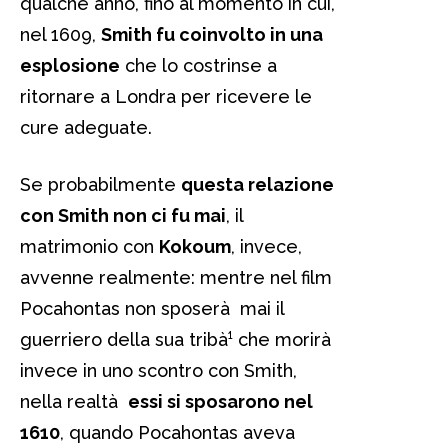
qualche anno, fino al momento in cui,
nel 1609,
Smith fu coinvolto in una
esplosione
che lo costrinse a
ritornare a Londra per ricevere le
cure adeguate.
Se probabilmente
questa relazione
con Smith non ci fu mai
, il
matrimonio con
Kokoum
, invece,
avvenne realmente: mentre nel film
Pocahontas non sposerà mai il
guerriero della sua tribà¹ che morirà
invece in uno scontro con Smith,
nella realtà
essi si sposarono nel
1610
, quando Pocahontas aveva