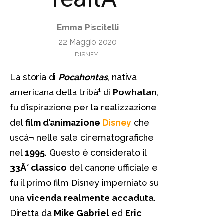
Emma Piscitelli
22 Maggio 2020
DISNEY
La storia di
Pocahontas
, nativa
americana della tribà¹ di
Powhatan
,
fu d’ispirazione per la realizzazione
del
film d’animazione
Disney
che
uscà¬ nelle sale cinematografiche
nel
1995
. Questo è considerato il
33Â° classico
del canone ufficiale e
fu il primo film Disney imperniato su
una
vicenda realmente accaduta
.
Diretta da
Mike Gabriel
ed
Eric