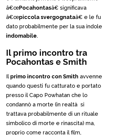
â€œ
Pocahontas
â€ significava
â€œ
piccola svergognata
â€ e le fu
dato probabilmente per la sua indole
indomabile
.
Il primo incontro tra
Pocahontas e Smith
Il
primo incontro con Smith
avvenne
quando questi fu catturato e portato
presso il Capo Powhatan che lo
condannò a morte (in realtà si
trattava probabilmente di un rituale
simbolico di morte e rinascita) ma,
proprio come racconta il film,