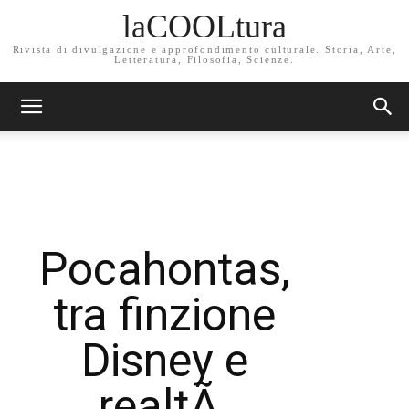
laCOOLtura
Rivista di divulgazione e approfondimento culturale. Storia, Arte,
Letteratura, Filosofia, Scienze.
Pocahontas,
tra finzione
Disney e
realtÃ