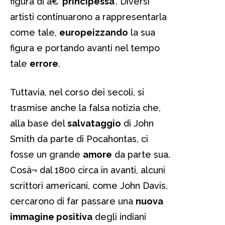
figura di â€˜
principessa
’. Diversi
artisti continuarono a rappresentarla
come tale,
europeizzando
la sua
figura e portando avanti nel tempo
tale
errore
.
Tuttavia, nel corso dei secoli, si
trasmise anche la falsa notizia che,
alla base del
salvataggio
di John
Smith da parte di Pocahontas, ci
fosse un grande
amore
da parte sua.
Cosà¬ dal 1800 circa in avanti, alcuni
scrittori americani, come John Davis,
cercarono di far passare una
nuova
immagine positiva
degli indiani