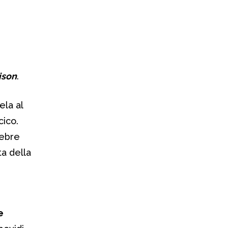
ison
.
ela al
cico.
tebre
ta della
e