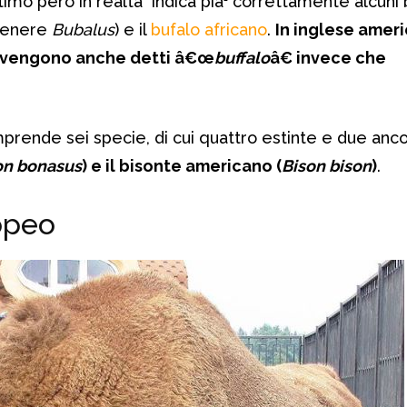
ltimo però in realtà indica pià¹ correttamente alcuni 
enere
Bubalus
) e il
bufalo africano
.
In inglese amer
o vengono anche detti â€œ
buffalo
â€ invece che
mprende sei specie, di cui quattro estinte e due anco
on bonasus
) e il bisonte americano (
Bison bison
)
.
ropeo