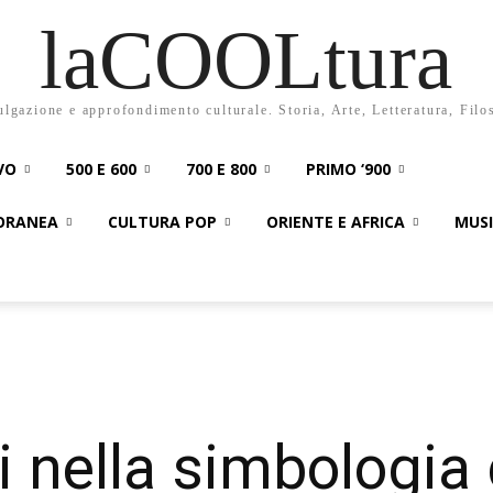
laCOOLtura
ulgazione e approfondimento culturale. Storia, Arte, Letteratura, Filo
VO
500 E 600
700 E 800
PRIMO ‘900
PORANEA
CULTURA POP
ORIENTE E AFRICA
MUS
ti nella simbologia 