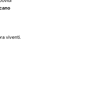
bovidi
icano
ra viventi.