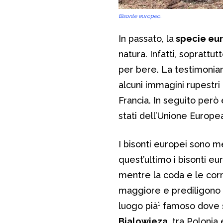
Bisonte europeo.
In passato, la
specie eu
natura. Infatti, sopratt
per bere. La testimonianz
alcuni immagini rupestri
Francia. In seguito però 
stati dell’Unione Europe
I bisonti europei sono m
quest’ultimo i bisonti eu
mentre la coda e le cor
maggiore e prediligono a
luogo pià¹ famoso dove s
Bialowieza
, tra Polonia 