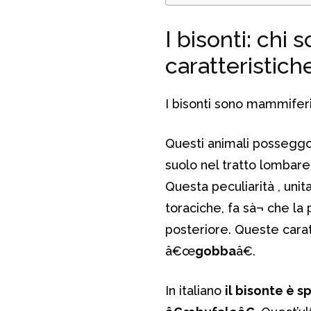
I bisonti: chi 
caratteristich
I bisonti sono mammiferi 
Questi animali posseggo
suolo nel tratto lombare 
Questa peculiarità , unit
toraciche, fa sà¬ che la 
posteriore. Queste carat
â€œ
gobba
â€.
In italiano
il bisonte è 