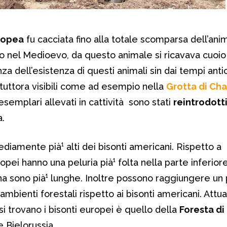
ropea
fu cacciata fino alla totale scomparsa dell’anim
utto nel Medioevo, da questo animale si ricavava cuoi
a dell’esistenza di questi animali sin dai tempi antich
 tuttora visibili come ad esempio nella
Grotta di Ch
esemplari allevati in cattività sono stati
reintrodott
a.
ediamente pià¹ alti dei bisonti americani. Rispetto a
ropei hanno una peluria pià¹ folta nella parte inferior
na sono pià¹ lunghe. Inoltre possono raggiungere un
mbienti forestali rispetto ai bisonti americani. Attu
i trovano i bisonti europei è quello della
Foresta di
e Bielorussia.