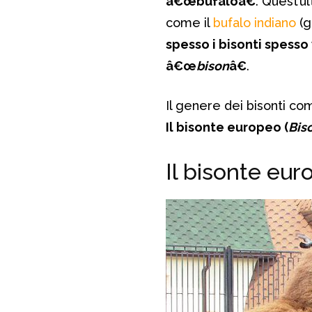
â€œbufaloâ€
. Quest’u
come il
bufalo indiano
(g
spesso i bisonti spess
â€œ
bison
â€
.
Il genere dei bisonti co
Il bisonte europeo (
Bis
Il bisonte eu