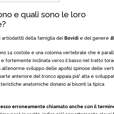
sono e quali sono le loro
e?
artiodattili della famiglia dei
Bovidi
e del genere
B
no 14 costole e una colonna vertebrale che è parall
e fortemente inclinata verso il basso nel tratto tora
a all’enorme sviluppo delle apofisi spinose delle ver
parte anteriore del tronco appaia pià¹ alta e sviluppa
teristiche anatomiche donano ai bisonti la tipica
spesso erroneamente chiamato anche con il termin