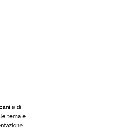
icani
e di
ale tema è
entazione