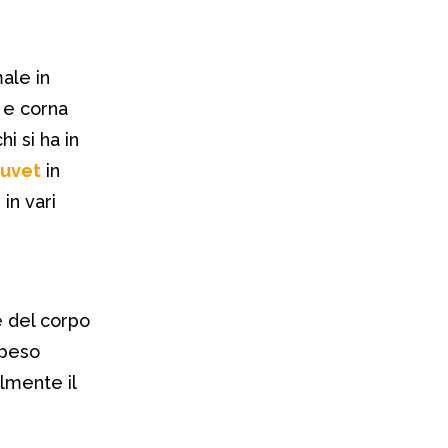
ale in
o e corna
i si ha in
auvet
in
i
in vari
e del corpo
 peso
almente il