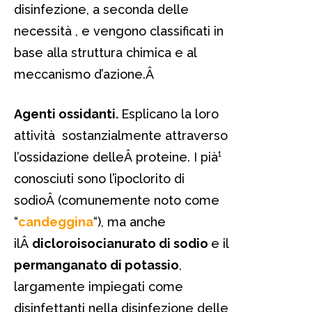
disinfezione, a seconda delle
necessità , e vengono classificati in
base alla struttura chimica e al
meccanismo d’azione.Â
Agenti ossidanti.
Esplicano la loro
attività sostanzialmente attraverso
l’ossidazione delleÂ proteine. I pià¹
conosciuti sono l’ipoclorito di
sodioÂ (comunemente noto come
“
candeggina
“), ma anche
ilÂ
dicloroisocianurato di sodio
e il
permanganato di potassio
,
largamente impiegati come
disinfettanti nella disinfezione delle