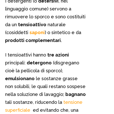
I detergenti (o
detersivi
, nel
linguaggio comune) servono a
rimuovere lo sporco e sono costituiti
da un
tensioattivo
naturale
(cosiddetti
saponi
) o sintetico e da
prodotti complementari
.
I tensioattivi hanno
tre azioni
principali:
detergono
(disgregano
cioè la pellicola di sporco),
emulsionano
le sostanze grasse
non solubili, le quali restano sospese
nella soluzione di lavaggio;
bagnano
tali sostanze, riducendo la
tensione
superficiale
ed evitando che, una