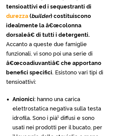
tensioattivi ed i sequestranti di
durezza
(
builder
) costituiscono
idealmente la â€œcolonna
dorsaleâ€ di tutti i detergenti.
Accanto a queste due famiglie
funzionali, vi sono poi una serie di
â€œcoadiuvantiâ€ che apportano
benefici specifici
. Esistono vari tipi di
tensioattivi:
Anionici
: hanno una carica
elettrostatica negativa sulla testa
idrofila. Sono i pià¹ diffusi e sono
usati nei prodotti per il bucato, per