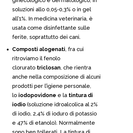
ginecologico e dermatologico, in
soluzioni allo 0,05-0,3% o in gel
all’1%. In medicina veterinaria, è
usata come disinfettante sulle
ferite, soprattutto dei cani.
Composti alogenati
, fra cui
ritroviamo il fenolo
clorurato
triclosan
, che rientra
anche nella composizione di alcuni
prodotti per l’igiene personale,
lo
iodopovidone
e la
tintura di
iodio
(soluzione idroalcolica al 2%
di iodio, 2,4% di ioduro di potassio
e 47% di etanolo). Normalmente
sono ben tollerati. La tintura di