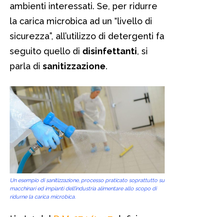
ambienti interessati. Se, per ridurre
la carica microbica ad un “livello di
sicurezza”, all’utilizzo di detergenti fa
seguito quello di
disinfettanti
, si
parla di
sanitizzazione
.
Un esempio di sanitizzazione, processo praticato soprattutto su
macchinari ed impianti dell’industria alimentare allo scopo di
ridurne la carica microbica.