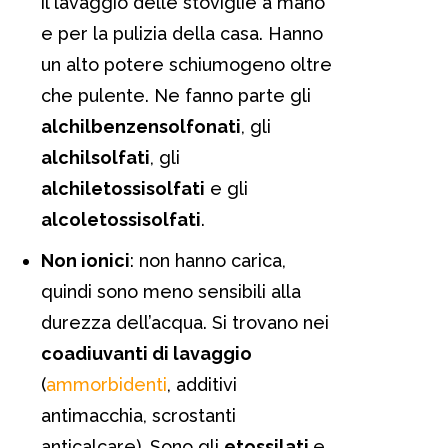
il lavaggio delle stoviglie a mano
e per la pulizia della casa. Hanno
un alto potere schiumogeno oltre
che pulente. Ne fanno parte gli
alchilbenzensolfonati
, gli
alchilsolfati
, gli
alchiletossisolfati
e gli
alcoletossisolfati
.
Non ionici
: non hanno carica,
quindi sono meno sensibili alla
durezza dell’acqua. Si trovano nei
coadiuvanti di lavaggio
(
ammorbidenti
, additivi
antimacchia, scrostanti
anticalcare). Sono gli
etossilati
e