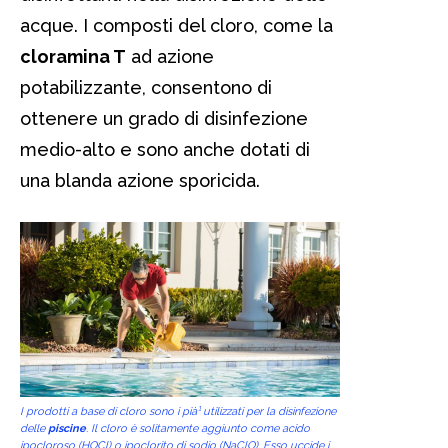
acque. I composti del cloro, come la
cloramina T
ad azione
potabilizzante, consentono di
ottenere un grado di disinfezione
medio-alto e sono anche dotati di
una blanda azione sporicida.
I prodotti a base di cloro sono i pià¹ utilizzati per la disinfezione
delle
piscine
. Il cloro è solitamente aggiunto come acido
ipocloroso (HOCl) o ipoclorito di sodio (NaClO). Esso uccide i