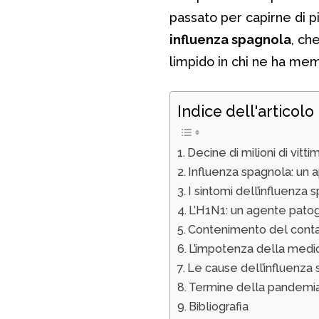
passato per capirne di pià
influenza spagnola
, ch
limpido in chi ne ha mem
Indice dell'articolo
Decine di milioni di vit
Influenza spagnola: un 
I sintomi dell’influenza 
L’H1N1: un agente pato
Contenimento del cont
L’impotenza della medic
Le cause dell’influenza
Termine della pandemia: 
Bibliografia