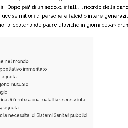
¹. Dopo pià¹ di un secolo, infatti, il ricordo della pa
e uccise milioni di persone e falcidiò intere generazion
oria, scatenando paure ataviche in giorni cosà¬ dra
time nel mondo
appellativo immeritato
spagnola
geno inusuale
agio
ina di fronte a una malattia sconosciuta
 spagnola
la necessità di Sistemi Sanitari pubblici