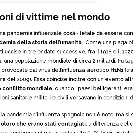
ioni di vittime nel mondo
una pandemia influenzale cosà¬ letale da essere con
demia della storia dell’umanità
. Come una piaga bi
ti uccise in tre ondate successive, fra il 1918 e il 192
u una popolazione mondiale di circa 2 miliardi. Fu la
ovocate dal virus dell’influenza sierotipo
H1N1
(tr
ina del 2009)
.
Essa coincise inoltre con un evento alt
mo conflitto mondiale
, quando i paesi belligeranti er
ni sanitarie militari e civili versavano in condizioni 
lla pandemia d’influenza spagnola non è noto, ma si 
coloro che erano stati contagiati
, a differenza del
enza epidemica che si attesta sullo 0,1%. In virtà¹ dell