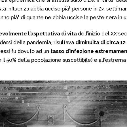
esta influenza abbia ucciso pià¹ persone in 24 settim
n anno pià¹ di quante ne abbia uccise la peste nera in 
evolmente l’aspettativa di vita
dell’inizio del XX se
ndersi della pandemia, risultava
diminuita di circa 12
essi fu dovuto ad un
tasso d’infezione estremamen
e il 50% della popolazione suscettibile) e all’estrem