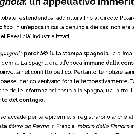
gnola
: un appellativo immeri
lobale, estendendosi addirittura fino al Circolo Polar
ifico, in un’epoca in cui la denuncia dei casi non era
 Paesi pià¹ industrializzati.
spagnola
perchà© fu la stampa spagnola
, la prima
epidemia. La Spagna era all’epoca
immune dalla cens
oinvolta nel conflitto bellico. Pertanto, le notizie san
l paese iberico venivano fornite tempestivamente. T
ne delle informazioni costò alla Spagna, tra l’altro, i
nte del contagio
.
so accade per le epidemie, si registrarono anche al
mata
fièvre de Parme
in Francia,
febbre delle Fiandre
i