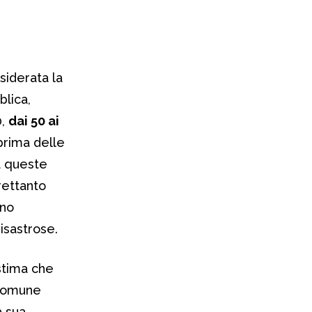
siderata la
blica,
0,
dai 50 ai
 prima delle
a queste
rettanto
ano
disastrose.
stima che
 comune
a sua