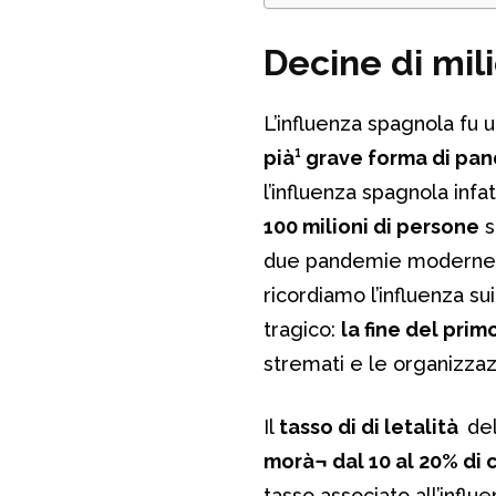
Decine di mil
L’influenza spagnola fu 
pià¹ grave forma di pan
l’influenza spagnola infat
100 milioni di persone
s
due pandemie moderne pr
ricordiamo l’influenza su
tragico:
la fine del pri
stremati e le organizzazio
Il
tasso di di letalità
de
morà¬ dal 10 al 20% di 
tasso associato all’influ