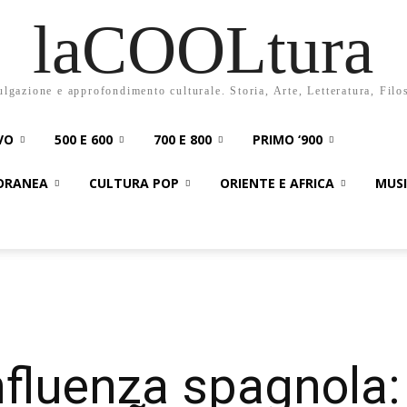
laCOOLtura
ulgazione e approfondimento culturale. Storia, Arte, Letteratura, Filo
VO
500 E 600
700 E 800
PRIMO ‘900
PORANEA
CULTURA POP
ORIENTE E AFRICA
MUS
fluenza spagnola: 