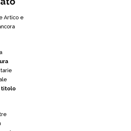
tato
e Artico e
 ancora
 a
ura
itarie
ale
l
titolo
tre
n