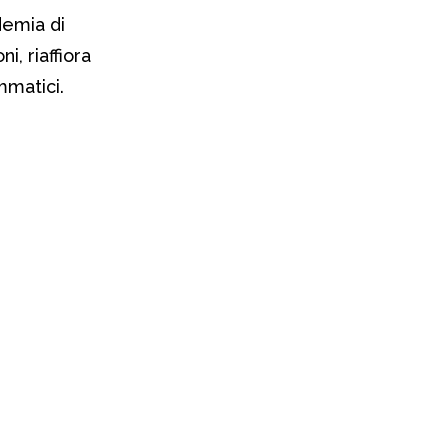
ndemia di
i, riaffiora
mmatici.