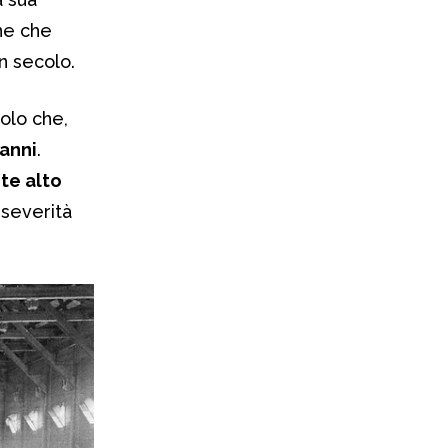
ane che
un secolo.
colo che,
 anni
.
te alto
a severità