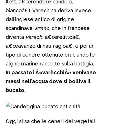
(lett. â€œrendere candido,
biancoâ€). Varechina deriva invece
dall’inglese antico di origine
scandinava
wraec
, che in francese
diventa
varech
: â€œrelittoâ€,
â€œavanzo di naufragioâ€, e poi un
tipo di cenere ottenuto bruciando le
alghe marine raccolte sulla battigia.
In passato i Â«varècchiÂ» venivano
messi nell’acqua dove si bolliva il
bucato.
Oggi si sa che le ceneri dei vegetali