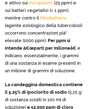
è attivo sui
micoplasmi
(25 ppm) e
sui batteri vegetativi (< 1 ppm),
mentre contro il
Micobatterio
(agente eziologico della tubercolosi)
occorrono concentrazioni pià¹
elevate (1000 ppm).
Per ppm si
intende â€œparti per milioneâ€
e
indicano, essenzialmente, i grammi
di una sostanza in esame presenti in
un milione di grammi di soluzione.
La candeggina domestica contiene
il 5,25% di ipoclorito di sodio
(5,25 g
di sostanza sciolti in 100 ml di
soluzione)
e 52.000 ppm di cloro