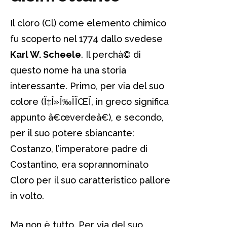
Il cloro (Cl) come elemento chimico
fu scoperto nel 1774 dallo svedese
Karl W. Scheele
. Il perchà© di
questo nome ha una storia
interessante. Primo, per via del suo
colore (Ï‡Î»Ï‰ÏÏŒÏ‚ in greco significa
appunto â€œverdeâ€), e secondo,
per il suo potere sbiancante:
Costanzo, l’imperatore padre di
Costantino, era soprannominato
Cloro per il suo caratteristico pallore
in volto.
Ma non è tutto. Per via del suo