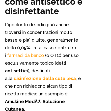
come antisettico e
disinfettante
L’ipoclorito di sodio può anche
trovarsi in concentrazioni molto
basse e pià¹ diluite, generalmente
dello
0,05%
. In tal caso rientra tra
i
farmaci da banco
(o OTC) per uso
esclusivamente topico (detti
antisettici
), destinati
alla
disinfezione della cute lesa
, e
che non richiedono alcun tipo di
ricetta medica: un esempio è
Amukine MedÂ® Soluzione
Cutanea
.