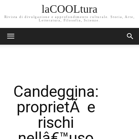
laCOOLtura
Rivista di divulgazione e approfondimento culturale. Storia, Arte,
Letteratura, Filosofia, Scienze.
Candeggina:
proprietÃ e
rischi
nellâ€™uso