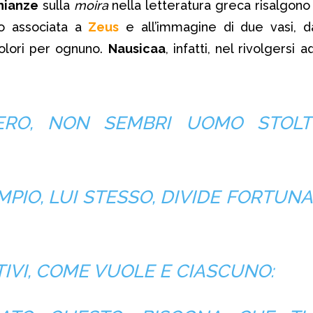
nianze
sulla
moira
nella letteratura greca risalgon
o associata a
Zeus
e all’immagine di due vasi, da
olori per ognuno.
Nausicaa
, infatti, nel rivolgersi a
ERO, NON SEMBRI UOMO STOL
MPIO, LUI STESSO, DIVIDE FORTUNA
TIVI, COME VUOLE E CIASCUNO: