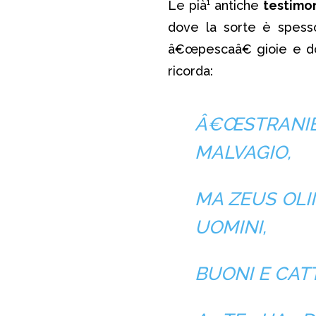
Le pià¹ antiche
testimo
dove la sorte è spess
â€œpescaâ€ gioie e d
ricorda:
Â€Œ
STRANI
MALVAGIO,
MA ZEUS OLI
UOMINI,
BUONI E CAT