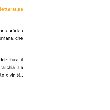
ano un’idea
 umana, che
irittura il
archia sia
e divinità ,