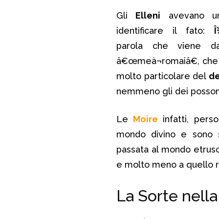
Gli
Elleni
avevano un
identificare il fato:
Î
parola che viene 
â€œmeà¬romaiâ€, che sig
molto particolare del
de
nemmeno gli dei posson
Le
Moire
infatti, perso
mondo divino e sono s
passata al mondo etrusco,
e molto meno a quello r
La Sorte nella