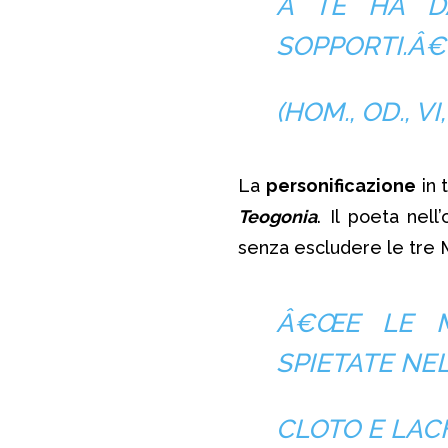
A TE HA D
SOPPORTI
.Â€
(HOM., OD., VI
La
personificazione
in t
Teogonia
. Il poeta nell
senza escludere le tre 
Â€Œ
E LE M
SPIETATE NEL
CLOTO E LACH