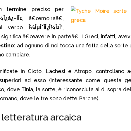
 termine preciso per
¼Î¿á¿–ÏÎ±
, â€œmoiraâ€,
dal verbo
Î¼ÎµÎ¯ÏÎ¿Î¼Î±Î¹
,
nifica â€œavere in parteâ€. I Greci, infatti, avev
stino
: ad ognuno di noi tocca una fetta della sorte
o cambiare.
nificate in Cloto, Lachesi e Atropo, controllano add
uperiori ad esso (interessante come questa ger
 dove Tinia, la sorte, è riconosciuta al di sopra dell
omano, dove le tre sono dette Parche).
 letteratura arcaica