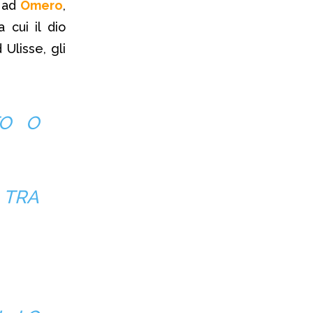
o ad
Omero
,
 cui il dio
d Ulisse, gli
TO O
 TRA