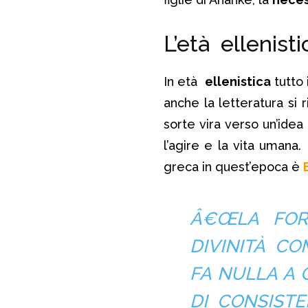
L’età ellenisti
In età
ellenistica
tutto 
anche la letteratura si 
sorte vira verso un’idea 
l’agire e la vita umana.
greca in quest’epoca è
Â€Œ
LA FO
DIVINITÀ CO
FA NULLA A 
DI CONSIST