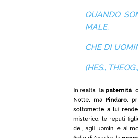
QUANDO SON
MALE,
CHE DI UOMIN
(HES., THEOG.,
In realtà la
paternità
d
Notte, ma
Pindaro
, p
sottomette a lui rende
misterico, le reputi figl
dei, agli uomini e al m
figlie di Ananke, la
neces