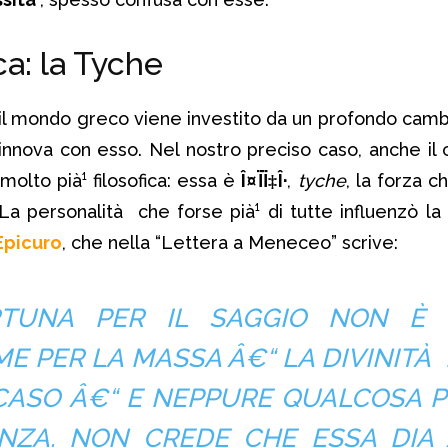
ca: la Tyche
il mondo greco viene investito da un profondo cam
rinnova con esso. Nel nostro preciso caso, anche il 
molto pià¹ filosofica: essa è
Î¤ÏÏ‡Î·
,
tyche
, la forza c
 La personalità che forse pià¹ di tutte influenzò la
Epicuro
, che nella “Lettera a Meneceo” scrive:
RTUNA PER IL SAGGIO NON È
ME PER LA MASSA Â€“ LA DIVINITÀ
CASO Â€“ E NEPPURE QUALCOSA P
ENZA. NON CREDE CHE ESSA DIA 