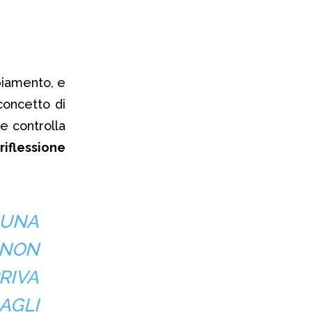
biamento, e
concetto di
he controlla
riflessione
 UNA
 NON
RIVA
AGLI