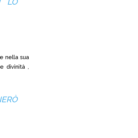
U LO
e nella sua
e divinità ,
NERÒ