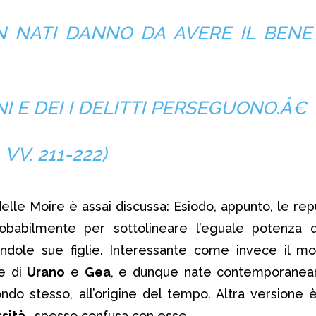
 NATI DANNO DA AVERE IL BENE 
I E DEI I DELITTI PERSEGUONO.
Â€
 VV. 211-222)
elle Moire è assai discussa: Esiodo, appunto, le repu
robabilmente per sottolineare l’eguale potenza d
ndole sue figlie. Interessante come invece il mo
ie di
Urano
e
Gea
, e dunque nate contemporanea
ondo stesso, all’origine del tempo. Altra versione 
sità
, spesso confusa con esse.