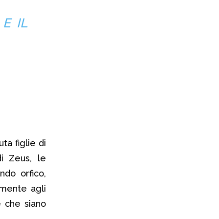
E IL
ta figlie di
i Zeus, le
ndo orfico,
mente agli
è che siano