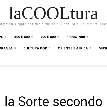
laCOOLtura
ulgazione e approfondimento culturale. Storia, Arte, Letteratura, Filo
VO
500 E 600
700 E 800
PRIMO ‘900
PORANEA
CULTURA POP
ORIENTE E AFRICA
MUS
 la Sorte secondo 