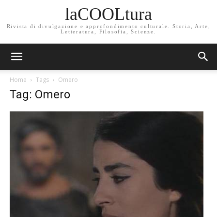
laCOOLtura
Rivista di divulgazione e approfondimento culturale. Storia, Arte,
Letteratura, Filosofia, Scienze.
Home
Tags
Omero
Tag: Omero