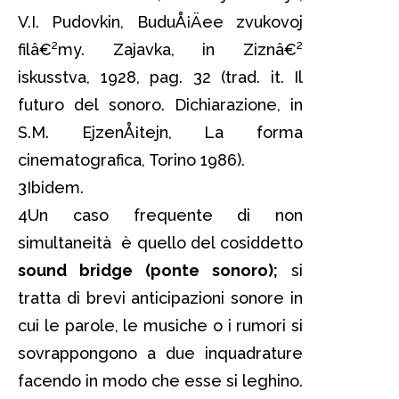
V.I. Pudovkin, BuduÅ¡Äee zvukovoj
filâ€²my. Zajavka, in Ziznâ€²
iskusstva, 1928, pag. 32 (trad. it. Il
futuro del sonoro. Dichiarazione, in
S.M. EjzenÅ¡tejn, La forma
cinematografica, Torino 1986).
3Ibidem.
4Un caso frequente di non
simultaneità è quello del cosiddetto
sound bridge (ponte sonoro);
si
tratta di brevi anticipazioni sonore in
cui le parole, le musiche o i rumori si
sovrappongono a due inquadrature
facendo in modo che esse si leghino.