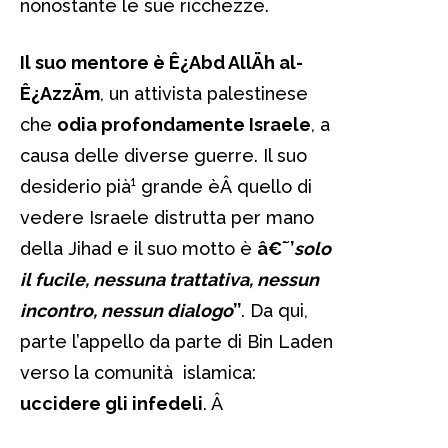
nonostante le sue ricchezze.
Il suo mentore è Ê¿Abd AllÄh al-
Ê¿AzzÄm
, un attivista palestinese
che
odia profondamente Israele
, a
causa delle diverse guerre. Il suo
desiderio pià¹ grande èÂ quello di
vedere Israele distrutta per mano
della Jihad e il suo motto è
â€˜
’
solo
il fucile, nessuna trattativa, nessun
incontro, nessun dialogo
’’
. Da qui,
parte l’appello da parte di Bin Laden
verso la comunità islamica:
uccidere gli infedeli
.
Â