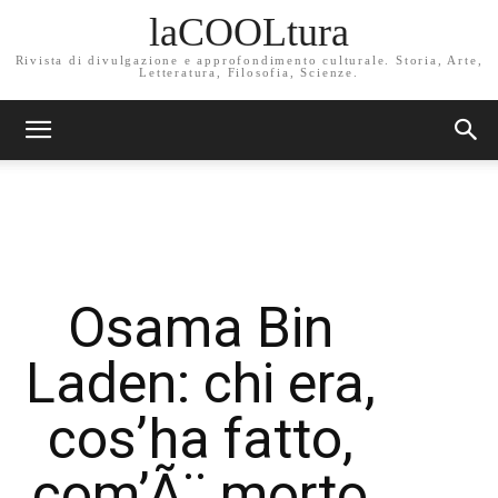
laCOOLtura
Rivista di divulgazione e approfondimento culturale. Storia, Arte,
Letteratura, Filosofia, Scienze.
Osama Bin
Laden: chi era,
cos’ha fatto,
com’Ã¨ morto