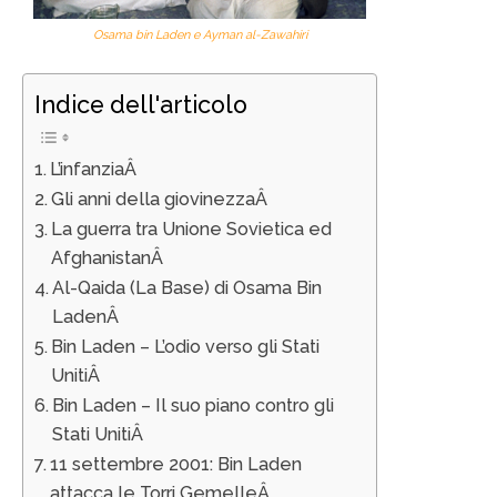
Osama bin Laden e Ayman al-Zawahiri
Indice dell'articolo
L’infanziaÂ
Gli anni della giovinezzaÂ
La guerra tra Unione Sovietica ed
AfghanistanÂ
Al-Qaida (La Base) di Osama Bin
LadenÂ
Bin Laden – L’odio verso gli Stati
UnitiÂ
Bin Laden – Il suo piano contro gli
Stati UnitiÂ
11 settembre 2001: Bin Laden
attacca le Torri GemelleÂ