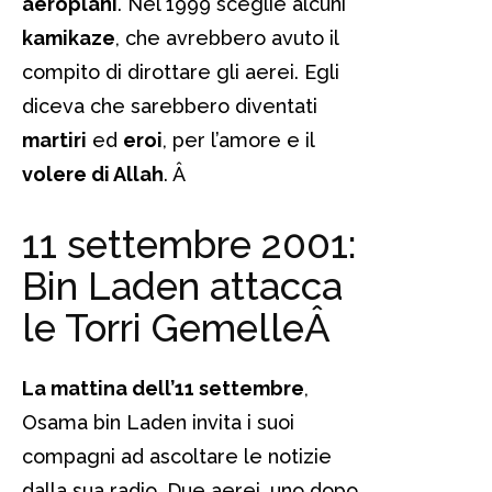
aeroplani
. Nel 1999 sceglie alcuni
kamikaze
, che avrebbero avuto il
compito di dirottare gli aerei. Egli
diceva che sarebbero diventati
martiri
ed
eroi
, per l’amore e il
volere di Allah
.
Â
11 settembre 2001:
Bin Laden attacca
le Torri Gemelle
Â
La mattina dell’11 settembre
,
Osama bin Laden invita i suoi
compagni ad ascoltare le notizie
dalla sua radio. Due aerei, uno dopo