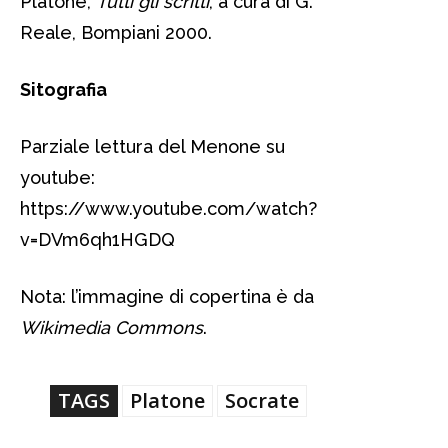
Platone,
Tutti gli scritti
, a cura di G.
Reale, Bompiani 2000.
Sitografia
Parziale lettura del Menone su
youtube:
https://www.youtube.com/watch?
v=DVm6qh1HGDQ
Nota: l’immagine di copertina è da
Wikimedia Commons
.
TAGS
Platone
Socrate