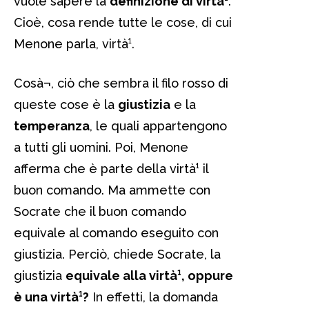
vuole sapere la
definizione di virtà¹
.
Cioè, cosa rende tutte le cose, di cui
Menone parla, virtà¹.
Cosà¬, ciò che sembra il filo rosso di
queste cose è la
giustizia
e la
temperanza
, le quali appartengono
a tutti gli uomini. Poi, Menone
afferma che è parte della virtà¹ il
buon comando. Ma ammette con
Socrate che il buon comando
equivale al comando eseguito con
giustizia. Perciò, chiede Socrate, la
giustizia
equivale alla virtà¹, oppure
è una virtà¹?
In effetti, la domanda