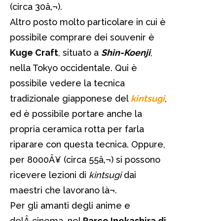
(circa 30â‚¬).
Altro posto molto particolare in cui è
possibile comprare dei souvenir è
Kuge Craft
, situato a
Shin-Koenji
,
nella Tokyo occidentale. Qui è
possibile vedere la tecnica
tradizionale giapponese del
kintsugi
,
ed è possibile portare anche la
propria ceramica rotta per farla
riparare con questa tecnica. Oppure,
per 8000Â¥ (circa 55â‚¬) si possono
ricevere lezioni di
kintsugi
dai
maestri che lavorano là¬.
Per gli amanti degli anime e
delÂ cinema, nel
Parco Inokashira di