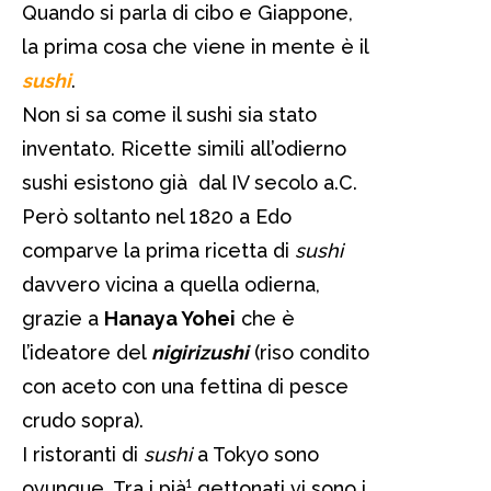
Quando si parla di cibo e Giappone,
la prima cosa che viene in mente è il
sushi
.
Non si sa come il sushi sia stato
inventato. Ricette simili all’odierno
sushi esistono già dal IV secolo a.C.
Però soltanto nel 1820 a Edo
comparve la prima ricetta di
sushi
davvero vicina a quella odierna,
grazie a
Hanaya Yohei
che è
l’ideatore del
nigirizushi
(riso condito
con aceto con una fettina di pesce
crudo sopra).
I ristoranti di
sushi
a Tokyo sono
ovunque. Tra i pià¹ gettonati vi sono i