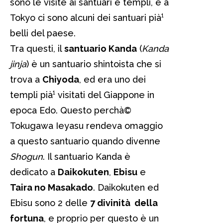
sono le visite ai santuari e templi, e a
Tokyo ci sono alcuni dei santuari pià¹
belli del paese.
Tra questi, il
santuario Kanda
(
Kanda
jinja
) è un santuario shintoista che si
trova a
Chiyoda
, ed era uno dei
templi pià¹ visitati del Giappone in
epoca Edo. Questo perchà©
Tokugawa Ieyasu rendeva omaggio
a questo santuario quando divenne
Shogun
. Il santuario Kanda è
dedicato a
Daikokuten
,
Ebisu
e
Taira no Masakado
. Daikokuten ed
Ebisu sono 2 delle
7 divinità della
fortuna
, e proprio per questo è un