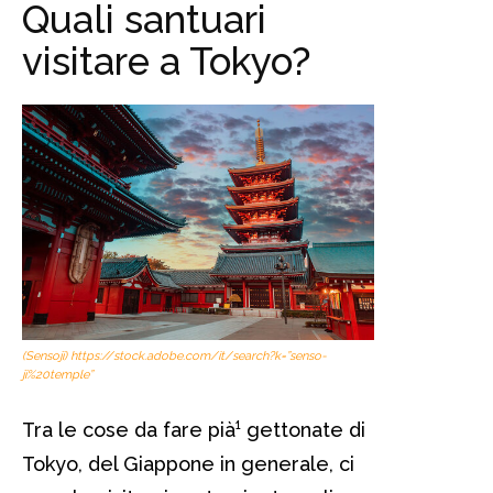
Quali santuari
visitare a Tokyo?
(Sensoji) https://stock.adobe.com/it/search?k=”senso-
ji%20temple”
Tra le cose da fare pià¹ gettonate di
Tokyo, del Giappone in generale, ci