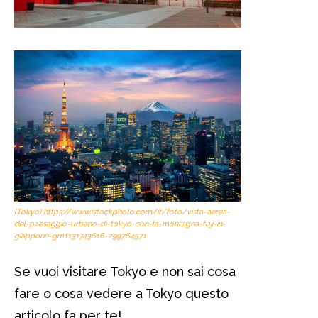
(Tokyo) https://www.istockphoto.com/it/foto/vista-aerea-
del-paesaggio-urbano-di-tokyo-con-la-montagna-fuji-in-
giappone-gm1131743616-299764571
Se vuoi visitare Tokyo e non sai cosa
fare o cosa vedere a Tokyo questo
articolo fa per te!