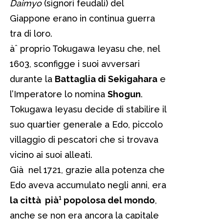
Daimyo
(signori feudali) del
Giappone erano in continua guerra
tra di loro.
àˆ proprio Tokugawa Ieyasu che, nel
1603, sconfigge i suoi avversari
durante la
Battaglia di Sekigahara
e
l’Imperatore lo nomina
Shogun
.
Tokugawa Ieyasu decide di stabilire il
suo quartier generale a Edo, piccolo
villaggio di pescatori che si trovava
vicino ai suoi alleati.
Già nel 1721, grazie alla potenza che
Edo aveva accumulato negli anni, era
la città pià¹ popolosa del mondo
,
anche se non era ancora la capitale