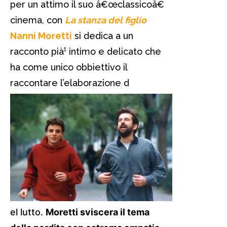
per un attimo il suo â€œclassicoâ€
cinema, con
La stanza del figlio
Nanni Moretti
si dedica a un
racconto pià¹ intimo e delicato che
ha come unico obbiettivo il
raccontare l’elaborazione d
el lutto.
Moretti sviscera il tema