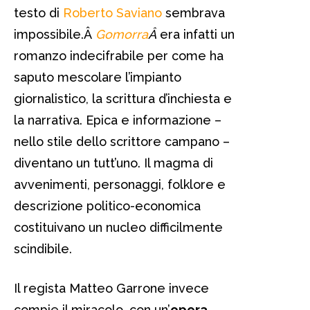
testo di
Roberto Saviano
sembrava
impossibile.Â
Gomorra
Â
era infatti un
romanzo indecifrabile per come ha
saputo mescolare l’impianto
giornalistico, la scrittura d’inchiesta e
la narrativa. Epica e informazione –
nello stile dello scrittore campano –
diventano un tutt’uno. Il magma di
avvenimenti, personaggi, folklore e
descrizione politico-economica
costituivano un nucleo difficilmente
scindibile.
Il regista Matteo Garrone invece
compie il miracolo, con un’
opera