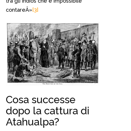
tra gli indios che è impossibile
contareÂ»
[3]
Cosa successe
dopo la cattura di
Atahualpa?