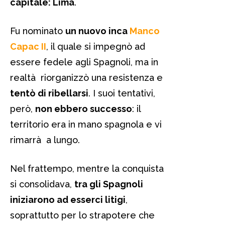
capitale: Lima
.
Fu nominato
un nuovo inca
Manco
Capac II
, il quale si impegnò ad
essere fedele agli Spagnoli, ma in
realtà riorganizzò una resistenza e
tentò di ribellarsi
. I suoi tentativi,
però,
non ebbero successo
: il
territorio era in mano spagnola e vi
rimarrà a lungo.
Nel frattempo, mentre la conquista
si consolidava,
tra gli Spagnoli
iniziarono ad esserci litigi
,
soprattutto per lo strapotere che