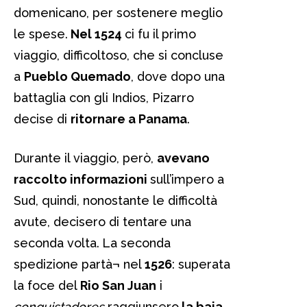
domenicano, per sostenere meglio
le spese.
Nel 1524
ci fu il primo
viaggio, difficoltoso, che si concluse
a
Pueblo Quemado
, dove dopo una
battaglia con gli Indios, Pizarro
decise di
ritornare a Panama
.
Durante il viaggio, però,
avevano
raccolto informazioni
sull’impero a
Sud, quindi, nonostante le difficoltà
avute, decisero di tentare una
seconda volta.
La seconda
spedizione partà¬ nel
1526
: superata
la foce del
Rio San Juan
i
conquistadores
raggiunsero
la baia