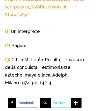
sco-pizarro_%28Dizionario-di-
Storia%29/
[1]
Un interprete
[2]
Pagani
[3]
Cit. in M. Leà³n-Portilla, Il rovescio
della conquista. Testimonianze
azteche, maya e inca, Adelphi,
Milano 1974, pp. 142-4
Facebook
Twitter