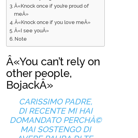
Â«Knock once if you’re proud of
meÂ»
Â«Knock once if you love meÂ»
Â«I see youÂ»
Note
Â«You can’t rely on
other people,
BojackÂ»
CARISSIMO PADRE,
DI RECENTE MI HAI
DOMANDATO PERCHÀ©
MAI SOSTENGO DI