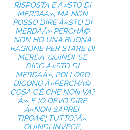
RISPOSTA È Â«STO DI
MERDAÂ», MA NON
POSSO DIRE Â«STO DI
MERDAÂ» PERCHÀ©
NON HO UNA BUONA
RAGIONE PER STARE DI
MERDA. QUINDI, SE
DICO Â«STO DI
MERDAÂ», POI LORO
DICONO Â«PERCHÀ©,
COSA C’È CHE NON VA?
Â», E IO DEVO DIRE
Â«NON SAPREI,
TIPOÂ€¦ TUTTO?Â».
QUINDI INVECE,