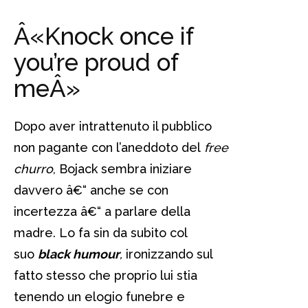
Â«Knock once if
you’re proud of
meÂ»
Dopo aver intrattenuto il pubblico
non pagante con l’aneddoto del
free
churro
, Bojack sembra iniziare
davvero â€“ anche se con
incertezza â€“ a parlare della
madre. Lo fa sin da subito col
suo
black humour
,
ironizzando sul
fatto stesso che proprio lui stia
tenendo un elogio funebre e