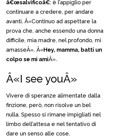
â€œsalvificoâ€
: è l’appiglio per
continuare a credere, per andare
avanti. Â«Continuo ad aspettare la
prova che, anche essendo una donna
difficile, mia madre, nel profondo, mi
amasseÂ». Â«
Hey, mamma, batti un
colpo se mi ami
Â».
Â«I see youÂ»
Vivere di speranze alimentate dalla
finzione, però, non risolve un bel
nulla. Spesso si rimane impigliati nel
limbo dell’attesa e nel tentativo di
dare un senso alle cose.