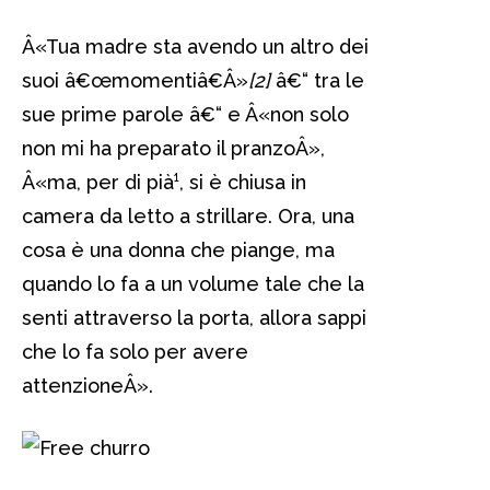
Â«Tua madre sta avendo un altro dei
suoi â€œmomentiâ€Â»
[2]
â€“ tra le
sue prime parole â€“ e Â«non solo
non mi ha preparato il pranzoÂ»,
Â«ma, per di pià¹, si è chiusa in
camera da letto a strillare. Ora, una
cosa è una donna che piange, ma
quando lo fa a un volume tale che la
senti attraverso la porta, allora sappi
che lo fa solo per avere
attenzioneÂ».