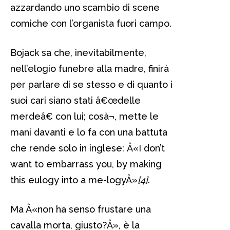
azzardando uno scambio di scene
comiche con l’organista fuori campo.
Bojack sa che, inevitabilmente,
nell’elogio funebre alla madre, finirà
per parlare di se stesso e di quanto i
suoi cari siano stati â€œdelle
merdeâ€ con lui; cosà¬, mette le
mani davanti e lo fa con una battuta
che rende solo in inglese: Â«I don’t
want to embarrass you, by making
this eulogy into a me-logyÂ»
[4]
.
Ma Â«non ha senso frustare una
cavalla morta, giusto?Â», è la