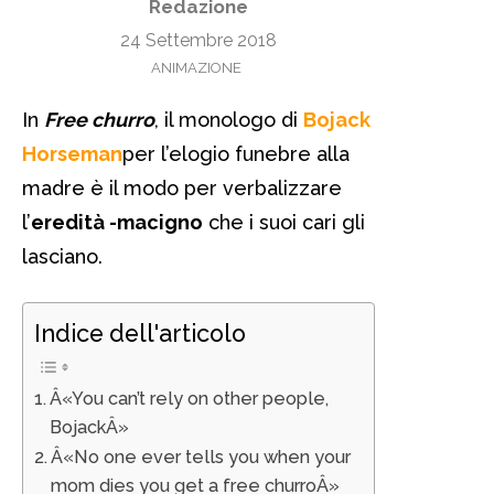
Redazione
24 Settembre 2018
ANIMAZIONE
In
Free churro
, il monologo di
Bojack
Horseman
per l’elogio funebre alla
madre è il modo per verbalizzare
l’
eredità -macigno
che i suoi cari gli
lasciano.
Indice dell'articolo
Â«You can’t rely on other people,
BojackÂ»
Â«No one ever tells you when your
mom dies you get a free churroÂ»