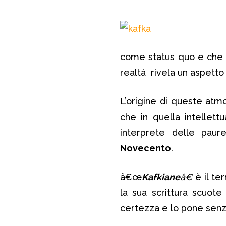
come status quo e che 
realtà rivela un aspetto
L’origine di queste atmo
che in quella intellet
interprete delle pau
Novecento
.
â€œ
Kafkiane
â€
è il ter
la sua scrittura scuote 
certezza e lo pone senz