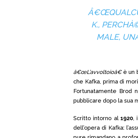
Â€ŒQUALCU
K., PERCHÀ
MALE, UNA
â€œL’avvoltoioâ€
è un b
che Kafka, prima di mori
Fortunatamente Brod no
pubblicare dopo la sua 
Scritto intorno al
1920
,
dell’opera di Kafka: l’a
pure rimandano a profond