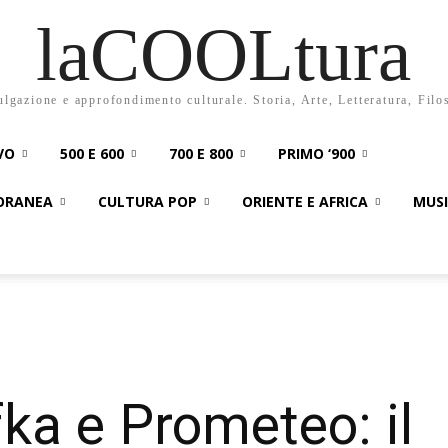
laCOOLtura
ulgazione e approfondimento culturale. Storia, Arte, Letteratura, Filo
VO
500 E 600
700 E 800
PRIMO ‘900
PORANEA
CULTURA POP
ORIENTE E AFRICA
MUS
ka e Prometeo: il