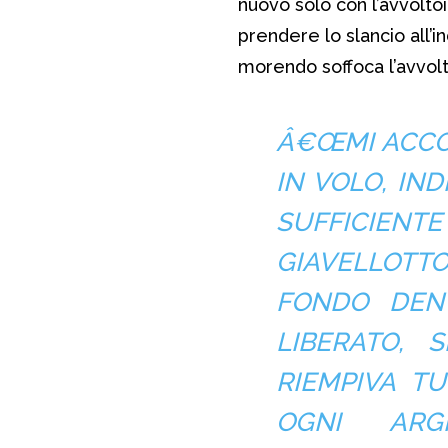
nuovo solo con l’avvoltoi
prendere lo slancio all’
morendo soffoca l’avvolt
Â€ŒMI ACCOR
IN VOLO, IN
SUFFICIEN
GIAVELLOTTO
FONDO DENT
LIBERATO,
RIEMPIVA T
OGNI ARGI