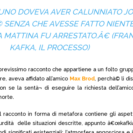
NO DOVEVA AVER CALUNNIATO JO
© SENZA CHE AVESSE FATTO NIENTE
 MATTINA FU ARRESTATO.Â€
(FRA
KAFKA, IL PROCESSO)
revissimo racconto che appartiene a un folto gruppo
re, aveva affidato all’amico
Max Brod
, perchà© li di
n se la sentà¬ di eseguire la richiesta dell’amic
morte.
 il racconto in forma di metafora contiene gli aspetti
ssurdità delle situazioni descritte, appunto â€œkafki
i significati esistenziali: l’atmosfera angosciosa e 