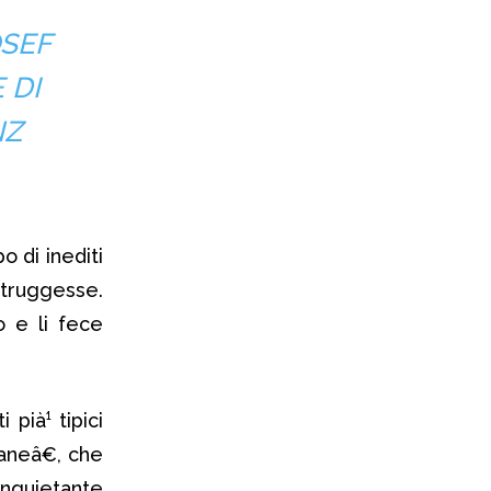
SEF
 DI
NZ
 di inediti
struggesse.
o e li fece
 pià¹ tipici
aneâ€, che
inquietante