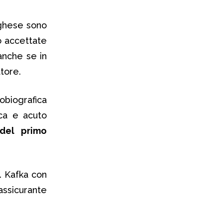
aghese sono
o accettate
anche se in
tore.
obiografica
sca e acuto
del primo
i. Kafka con
assicurante