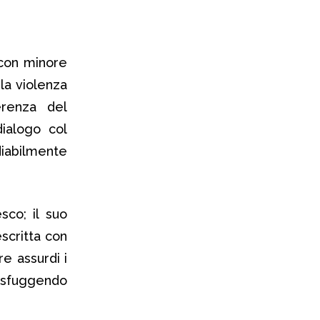
 con minore
la violenza
erenza del
dialogo col
diabilmente
esco; il suo
escritta con
e assurdi i
, sfuggendo