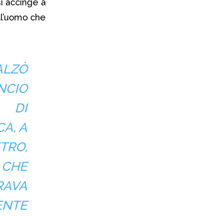
si accinge a
ell’uomo che
ALZÒ
NCIO
E DI
A, A
TRO,
 CHE
RAVA
ENTE