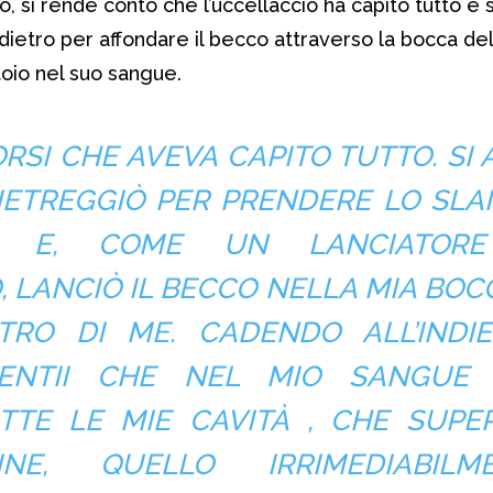
o, si rende conto che l’uccellaccio ha capito tutto e 
indietro per affondare il becco attraverso la bocca d
oio nel suo sangue.
SI CHE AVEVA CAPITO TUTTO. SI 
DIETREGGIÒ PER PRENDERE LO SLA
TE E, COME UN LANCIATOR
, LANCIÒ IL BECCO NELLA MIA BOCC
RO DI ME. CADENDO ALL’INDIE
 SENTII CHE NEL MIO SANGUE
UTTE LE MIE CAVITÀ , CHE SUPE
NE, QUELLO IRRIMEDIABILM