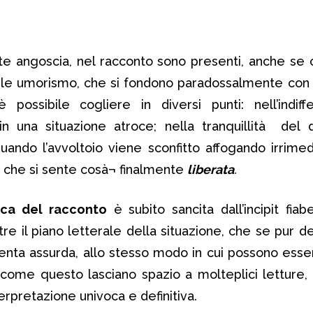
te angoscia, nel racconto sono presenti, anche se
tile umorismo, che si fondono paradossalmente con 
ossibile cogliere in diversi punti: nell’indiff
n una situazione atroce; nella tranquillità del 
quando l’avvoltoio viene sconfitto affogando irrime
, che si sente cosà¬ finalmente
liberata
.
ica del racconto
è subito sancita dall’incipit fiab
tre il piano letterale della situazione, che se pur d
esenta assurda, allo stesso modo in cui possono esser
ti come questo lasciano spazio a molteplici letture
terpretazione univoca e definitiva.