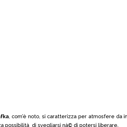
afka
, com’è noto, si caratterizza per atmosfere da i
za possibilità di svegliarsi nà© di potersi liberare.