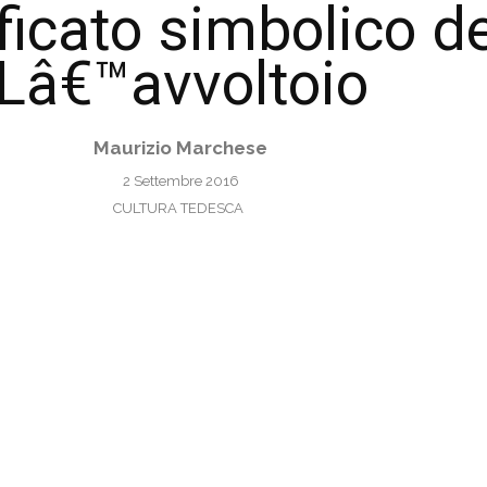
ficato simbolico d
Lâ€™avvoltoio
Maurizio Marchese
2 Settembre 2016
CULTURA TEDESCA