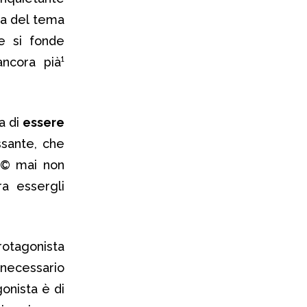
za del tema
e si fonde
ncora pià¹
a di
essere
ssante, che
hà© mai non
ra essergli
protagonista
necessario
onista è di