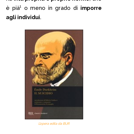
è pià¹ o meno in grado di
imporre
agli individui
.
L’opera edita da
BUR