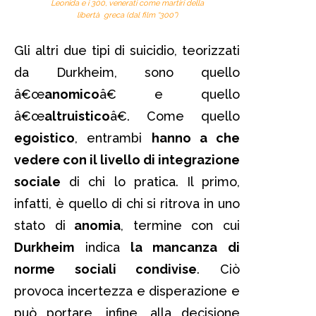
Leonida e i 300, venerati come martiri della
libertà greca (dal film “300”)
Gli altri due tipi di suicidio, teorizzati
da Durkheim, sono quello
â€œ
anomico
â€ e quello
â€œ
altruistico
â€. Come quello
egoistico
, entrambi
hanno a che
vedere con il livello di integrazione
sociale
di chi lo pratica. Il primo,
infatti, è quello di chi si ritrova in uno
stato di
anomia
, termine con cui
Durkheim
indica
la mancanza di
norme sociali condivise
. Ciò
provoca incertezza e disperazione e
può portare, infine, alla decisione