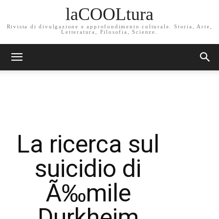
laCOOLtura
Rivista di divulgazione e approfondimento culturale. Storia, Arte,
Letteratura, Filosofia, Scienze.
La ricerca sul
suicidio di
Ã‰mile
Durkheim