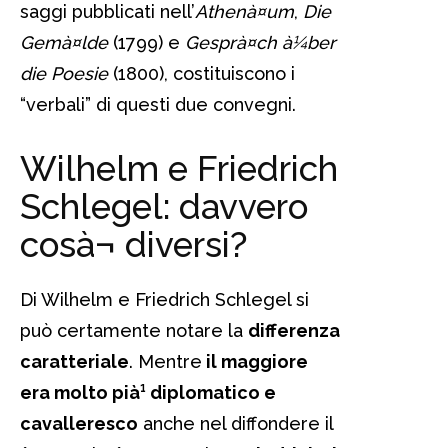
saggi pubblicati nell’
Athenà¤um
,
Die
Gemà¤lde
(1799) e
Gesprà¤ch à¼ber
die Poesie
(1800), costituiscono i
“verbali” di questi due convegni.
Wilhelm e Friedrich
Schlegel: davvero
cosà¬ diversi?
Di Wilhelm e Friedrich Schlegel si
può certamente notare la
differenza
caratteriale
. Mentre
il maggiore
era molto pià¹ diplomatico e
cavalleresco
anche nel diffondere il