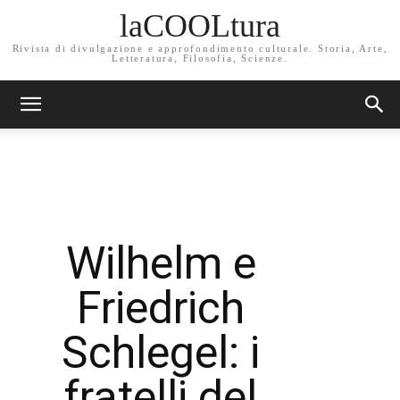
laCOOLtura
Rivista di divulgazione e approfondimento culturale. Storia, Arte,
Letteratura, Filosofia, Scienze.
Wilhelm e
Friedrich
Schlegel: i
fratelli del