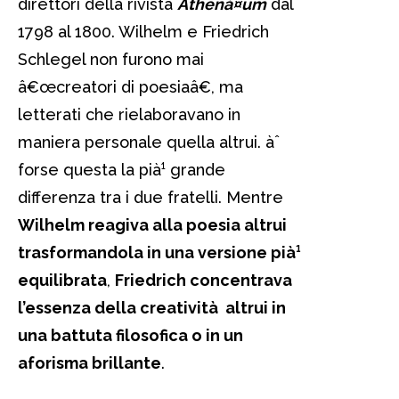
direttori della rivista
Athenà¤um
dal
1798 al 1800. Wilhelm e Friedrich
Schlegel non furono mai
â€œcreatori di poesiaâ€, ma
letterati che rielaboravano in
maniera personale quella altrui. àˆ
forse questa la pià¹ grande
differenza tra i due fratelli. Mentre
Wilhelm reagiva alla poesia altrui
trasformandola in una versione pià¹
equilibrata
,
Friedrich concentrava
l’essenza della creatività altrui in
una battuta filosofica o in un
aforisma brillante
.