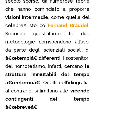
secolo scorso, da numerose teorie
che hanno cominciato a proporre
visioni intermedie
, come quella del
celebreÂ storico
Fernand Braudel
.
Secondo quest’ultimo, le due
metodologie corrispondono all’uso,
da parte degli scienziati sociali, di
â€œtempiâ€ differenti
. I sostenitori
del nomotetismo, infatti, cercano
le
strutture immutabili del tempo
â€œeternoâ€
. Quelli dell’idiografia,
al contrario, si limitano alle
vicende
contingenti del tempo
â€œbreveâ€
.