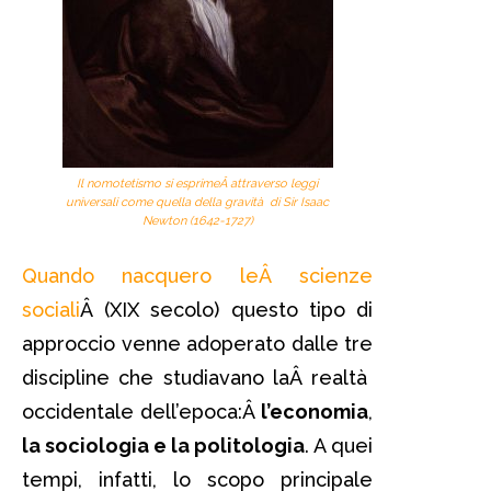
Il nomotetismo si esprimeÂ attraverso leggi
universali come quella della gravità di Sir Isaac
Newton (1642-1727)
Quando nacquero leÂ scienze
sociali
Â (XIX secolo) questo tipo di
approccio venne adoperato dalle tre
discipline che studiavano laÂ realtà
occidentale dell’epoca:Â
l’economia
,
la sociologia e la politologia
. A quei
tempi, infatti, lo scopo principale