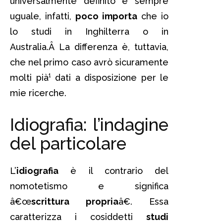
universalmente definito e sempre
uguale, infatti,
poco importa
che io
lo studi in Inghilterra o in
Australia.Â La differenza è, tuttavia,
che nel primo caso avrò sicuramente
molti pià¹ dati a disposizione per le
mie ricerche.
Idiografia: l’indagine
del particolare
L’
idiografia
è il contrario del
nomotetismo e significa
â€œ
scrittura propria
â€. Essa
caratterizza i cosiddetti
studi