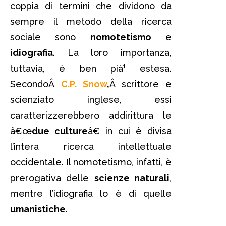
coppia di termini che dividono da
sempre il metodo della ricerca
sociale sono
nomotetismo
e
idiografia
. La loro importanza,
tuttavia, è ben pià¹ estesa.
SecondoÂ
C.P. Snow
,
Â scrittore e
scienziato inglese, essi
caratterizzerebbero addirittura le
â€œ
due culture
â€ in cui è divisa
l’intera ricerca intellettuale
occidentale. Il nomotetismo, infatti, è
prerogativa delle
scienze naturali
,
mentre l’idiografia lo è di quelle
umanistiche
.