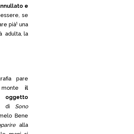
nnullato e
 essere, se
are pià¹ una
à adulta, la
rafia pare
a monte
il
oggetto
nti di
Sono
rmelo Bene
parire
alla