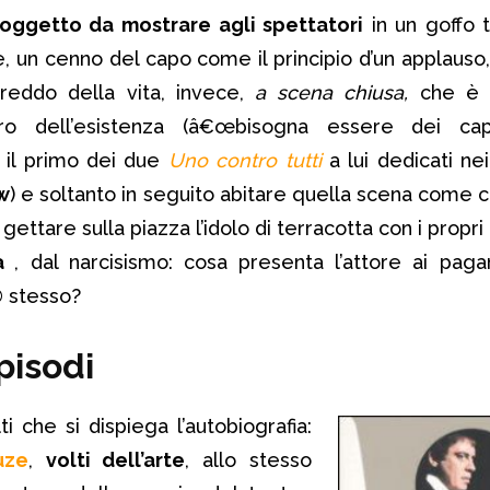
l’oggetto da mostrare agli spettatori
in un goffo t
e, un cenno del capo come il principio d’un applauso
freddo della vita, invece,
a scena chiusa,
che è n
o dell’esistenza (â€œbisogna essere dei capol
 il primo dei due
Uno contro tutti
a lui dedicati ne
w
) e soltanto in seguito abitare quella scena come c
ettare sulla piazza l’idolo di terracotta con i propri
tà
, dal narcisismo: cosa presenta l’attore ai paga
© stesso?
episodi
ti che si dispiega l’autobiografia:
uze
,
volti dell’arte
, allo stesso