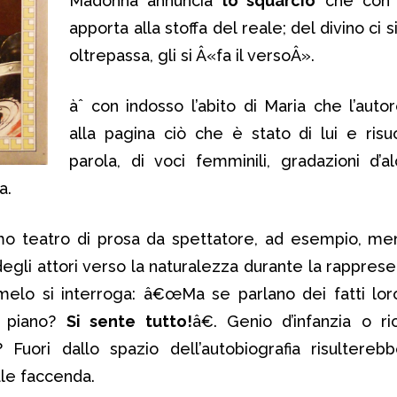
Madonna annuncia
lo squarcio
che con 
apporta alla stoffa del reale; del divino ci si
oltrepassa, gli si Â«fa il versoÂ».
àˆ con indosso l’abito di Maria che l’auto
alla pagina ciò che è stato di lui e risu
parola, di voci femminili, gradazioni d’al
a.
imo teatro di prosa da spettatore, ad esempio, me
degli attori verso la naturalezza durante la rapprese
rmelo si interroga: â€œMa se parlano dei fatti lo
¹ piano?
Si sente tutto!
â€. Genio d’infanzia o ri
? Fuori dallo spazio dell’autobiografia risultere
ale faccenda.