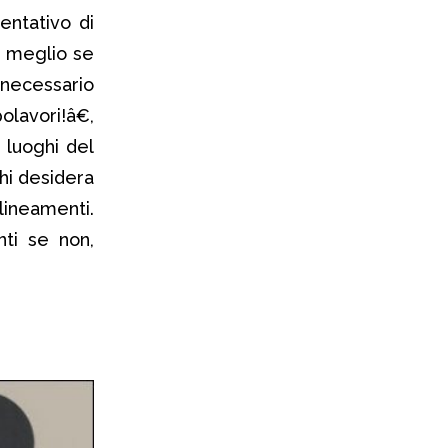
entativo di
, meglio se
ecessario
avori!â€,
i luoghi del
hi desidera
 lineamenti.
nti se non,