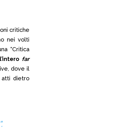
ni critiche
o nei volti
na “Critica
l’intero
far
ive, dove il
atti dietro
.