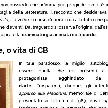
 non possiede che un’immagine pregiudizievole
è
a
scaglia della letteratura. Il racconto che desiderava
rista
, si evolve in corso d’opera in un artefatto che p
e d’eventi. Dal traguardo si osserva l’origine, dall’et
scopre è la
drammaturgia animata nel ricordo.
 o vita di CB
In tale paradosso, la miglior autobiog
essere quella che ne presenti 
protagonista agghindato da 
d’arte
. Trasparenti, dunque, gli inte
apparso alla Madonna
, memoriale di Ca
presentato ai lettori nel 1983, dove
ap