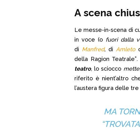
A scena chiu
Le messe-in-scena di cui
in voce (o
fuori dalla 
di
Manfred
,
di
Amleto
della Ragion Teatrale”
teatro
, lo sciocco
mett
riferito è nient’altro c
l’austera figura delle t
MA TORNI
“TROVATA