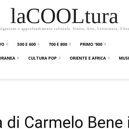
laCOOLtura
ulgazione e approfondimento culturale. Storia, Arte, Letteratura, Filo
VO
500 E 600
700 E 800
PRIMO ‘900
PORANEA
CULTURA POP
ORIENTE E AFRICA
MUS
a di Carmelo Bene 