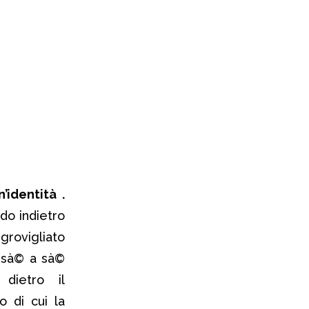
’identità .
do indietro
grovigliato
i sà© a sà©
dietro il
to
di cui la