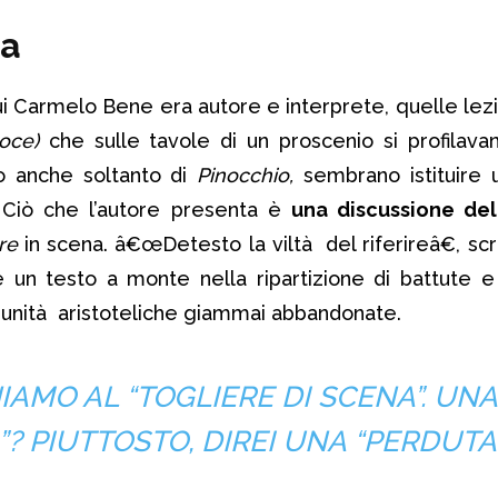
sa
 Carmelo Bene era autore e interprete, quelle lezio
voce)
che sulle tavole di un proscenio si profilavan
o anche soltanto di
Pinocchio,
sembrano istituire u
.
Ciò che l’autore presenta è
una discussione del
ere
in scena. â€œDetesto la viltà del riferireâ€, scr
he un testo a monte nella ripartizione di battute e 
re unità aristoteliche giammai abbandonate.
AMO AL “TOGLIERE DI SCENA”. UNA
”? PIUTTOSTO, DIREI UNA “PERDUTA”