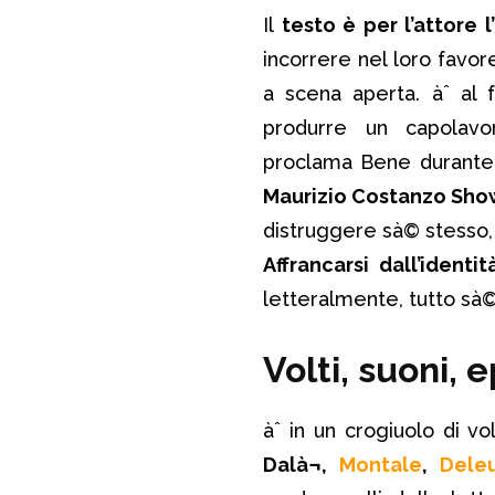
Il
testo è per l’attore 
incorrere nel loro favor
a scena aperta. àˆ al 
produrre un capolavor
proclama Bene durante
Maurizio Costanzo Sho
distruggere sà© stesso, g
Affrancarsi dall’identi
letteralmente, tutto sà
Volti, suoni, 
àˆ in un crogiuolo di vol
Dalà¬,
Montale
,
Dele