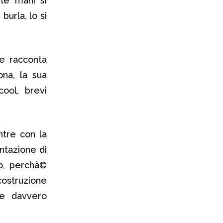
le mani si
 burla, lo si
re racconta
ona, la sua
cool, brevi
ntre con la
ntazione di
ro, perchà©
costruzione
bbe davvero