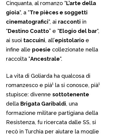
Cinquanta, al romanzo “
L’arte della
gioia
“, a “
Tre pièces e soggetti
cinematografici
“, ai
racconti
in
“
Destino Coatto
” e “
Elogio del bar
“,
ai suoi
taccuini
, all’
epistolario
e
infine alle
poesie
collezionate nella
raccolta “
Ancestrale
“.
La vita di Goliarda ha qualcosa di
romanzesco e pià¹ la si conosce, pià¹
stupisce: divenne
sottotenente
della
Brigata Garibaldi
, una
formazione militare partigiana della
Resistenza, fu ricercata dalle SS, si
recò in Turchia per aiutare la moglie