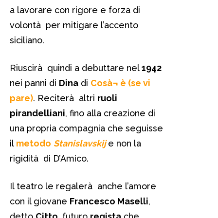
a lavorare con rigore e forza di
volontà per mitigare l’accento
siciliano.
Riuscirà quindi a debuttare nel
1942
nei panni di
Dina
di
Cosà¬ è (se vi
pare)
. Reciterà altri
ruoli
pirandelliani
, fino alla creazione di
una propria compagnia che seguisse
il
metodo
Stanislavskij
e non la
rigidità di D’Amico.
Il teatro le regalerà anche l’amore
con il giovane
Francesco Maselli
,
detto
Citto
, futuro
regista
che