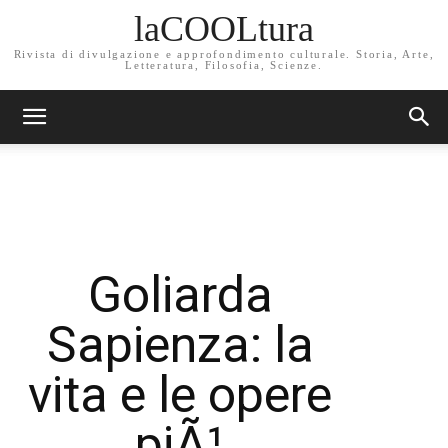
laCOOLtura
Rivista di divulgazione e approfondimento culturale. Storia, Arte,
Letteratura, Filosofia, Scienze.
Goliarda
Sapienza: la
vita e le opere
piÃ¹