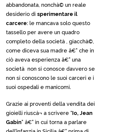
abbandonata, nonchà© un reale
desiderio di
sperimentare il
carcere
: le mancava solo questo
tassello per avere un quadro
completo della società , giacchà©,
come diceva sua madre â€” che in
ciò aveva esperienza â€” una
società non si conosce davvero se
non si conoscono le suoi carceri e i
suoi ospedali e manicomi.
Grazie ai proventi della vendita dei
gioielli riuscà¬ a scrivere “
Io, Jean
Gabin
” â€” in cui torna a parlare
dell’infanzia in Sicilia â€” prima di