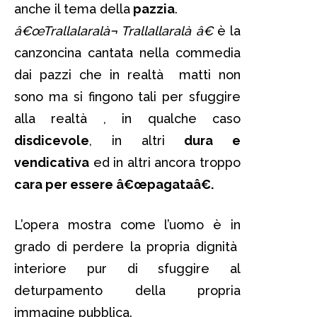
anche il tema della
pazzia
.
â€œTrallalaralà¬ Trallallaralà â€
è la
canzoncina cantata nella commedia
dai pazzi che in realtà matti non
sono ma si fingono tali per sfuggire
alla realtà , in qualche caso
disdicevole
, in altri
dura e
vendicativa
ed in altri ancora troppo
cara per essere â€œpagataâ€.
L’opera mostra come l’uomo è in
grado di perdere la propria dignità
interiore pur di sfuggire al
deturpamento della propria
immagine pubblica.