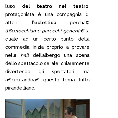
l’uso
del teatro nel teatro
:
protagonista è una compagnia di
attori, l’
eclettica
perchà©
â€œtocchiamo parecchi generiâ€
la
quale ad un certo punto della
commedia inizia proprio a provare
nella
hall
dell’albergo una scena
dello spettacolo serale, chiaramente
divertendo gli spettatori ma
â€œcitandoâ€ questo tema tutto
pirandelliano.