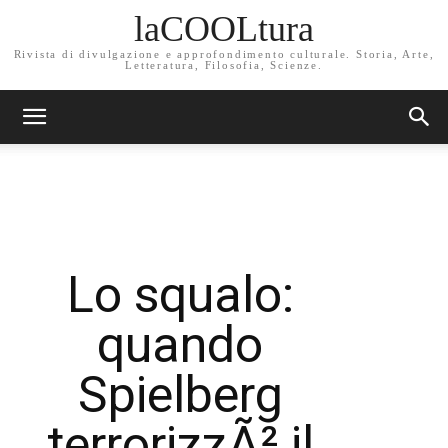
laCOOLtura
Rivista di divulgazione e approfondimento culturale. Storia, Arte,
Letteratura, Filosofia, Scienze.
Lo squalo:
quando
Spielberg
terrorizzÃ² il