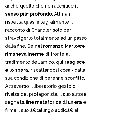
anche quello che ne racchiude
il
senso pià¹ profondo
. Altman
rispetta quasi integralmente il
racconto di Chandler solo per
stravolgerlo totalmente ad un passo
dalla fine. Se
nel romanzo Marlowe
rimaneva inerme
di fronte al
tradimento dell’amico,
qui reagisce
e lo spara,
riscattandosi cosà¬ dalla
sua condizione di perenne sconfitto.
Attraverso il liberatorio gesto di
rivalsa del protagonista, il suo autore
segna
la fine metaforica di un’era
e
firma il suo â€œlungo addioâ€ al