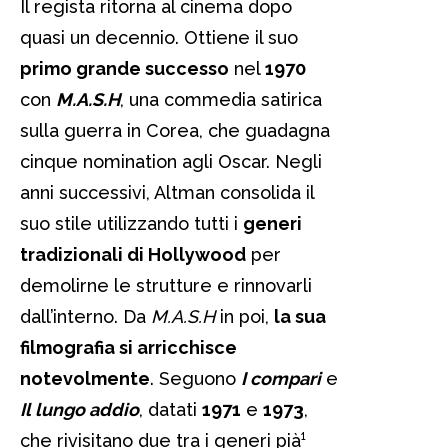
Il regista ritorna al cinema dopo
quasi un decennio. Ottiene il suo
primo grande successo
nel
1970
con
M.A.S.H
, una commedia satirica
sulla guerra in Corea, che guadagna
cinque nomination agli Oscar. Negli
anni successivi, Altman consolida il
suo stile utilizzando tutti i
generi
tradizionali di Hollywood
per
demolirne le strutture e rinnovarli
dall’interno. Da
M.A.S.H
in poi,
la sua
filmografia si arricchisce
notevolmente
. Seguono
I compari
e
Il lungo addio
, datati
1971
e
1973
,
che rivisitano due tra i generi pià¹