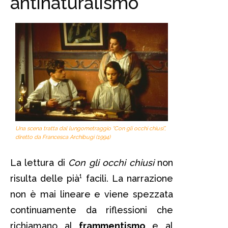
antinaturalismo
Una scena tratta dal lungometraggio “Con gli occhi chiusi”,
diretto da Francesca Archibugi (1994)
La lettura di
Con gli occhi chiusi
non
risulta delle pià¹ facili. La narrazione
non è mai lineare e viene spezzata
continuamente da riflessioni che
richiamano al
frammentismo
e al