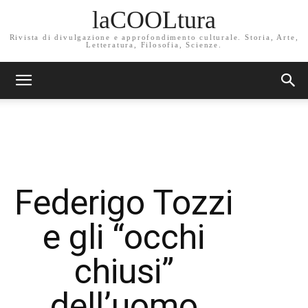
laCOOLtura
Rivista di divulgazione e approfondimento culturale. Storia, Arte,
Letteratura, Filosofia, Scienze.
Federigo Tozzi
e gli “occhi
chiusi”
dell’uomo