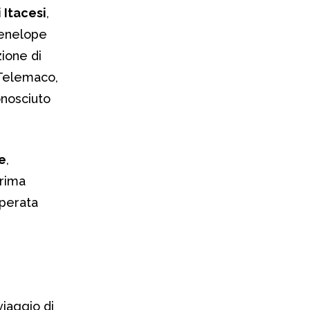
 Itacesi
,
Penelope
ione di
 Telemaco,
onosciuto
e
,
prima
uperata
l viaggio di