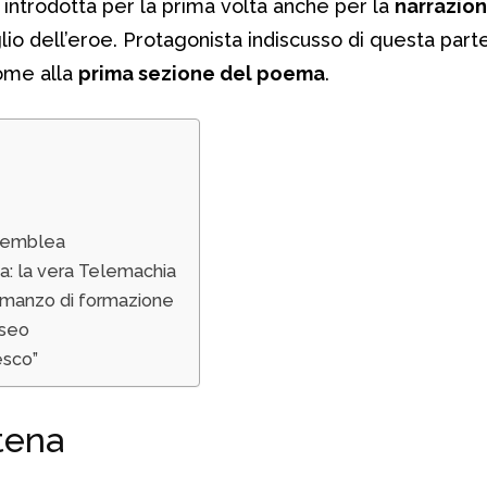
 introdotta per la prima volta anche per la
narrazion
iglio dell’eroe. Protagonista indiscusso di questa part
ome alla
prima sezione del poema
.
semblea
a: la vera Telemachia
 romanzo di formazione
sseo
esco”
tena