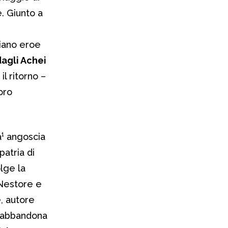
. Giunto a
i
ziano eroe
dagli Achei
il ritorno –
oro
à¹ angoscia
 patria di
olge la
 Nestore e
, autore
i abbandona