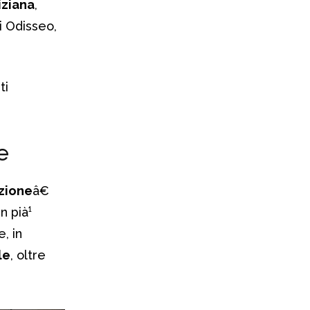
iziana
,
i Odisseo,
ti
e
zione
â€
n pià¹
, in
le
, oltre