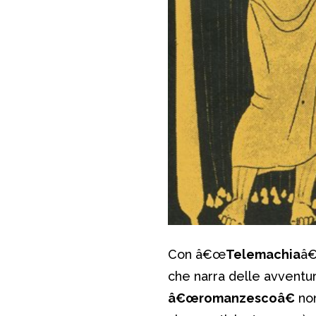
Con â€œ
Telemachia
â€
che narra delle avventu
â€œromanzescoâ€
non