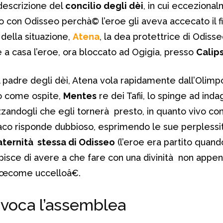
 descrizione del
concilio degli dèi
, in cui ecceziona
ato con Odisseo perchà© l’eroe gli aveva accecato il fi
 della situazione,
Atena
, la dea protettrice di Odisse
e a casa l’eroe, ora bloccato ad Ogigia, presso
Calip
l padre degli dèi, Atena vola rapidamente dall’Olimp
o come ospite,
Mentes
re dei Tafii, lo spinge ad inda
zzandogli che egli tornerà presto, in quanto vivo co
emaco risponde dubbioso, esprimendo le sue perplessi
aternità stessa di Odisseo
(l’eroe era partito quando 
pisce di avere a che fare con una divinità non app
€œcome uccelloâ€.
voca l’assemblea