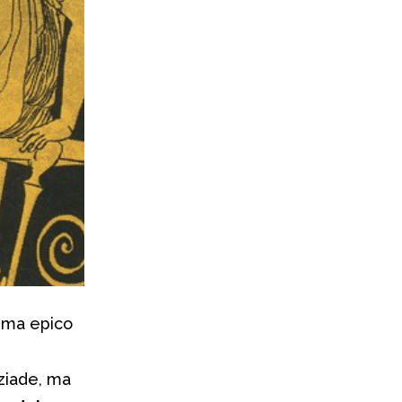
oema epico
rziade, ma