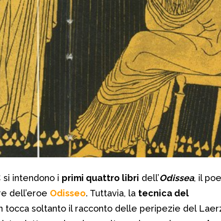
 si intendono i
primi quattro libri
dell’
Odissea
, il p
re dell’eroe
Odisseo
. Tuttavia, la
tecnica del
 tocca soltanto il racconto delle peripezie del Lae