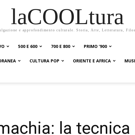
laCOOLtura
ulgazione e approfondimento culturale. Storia, Arte, Letteratura, Filo
VO
500 E 600
700 E 800
PRIMO ‘900
PORANEA
CULTURA POP
ORIENTE E AFRICA
MUS
machia: la tecnica 