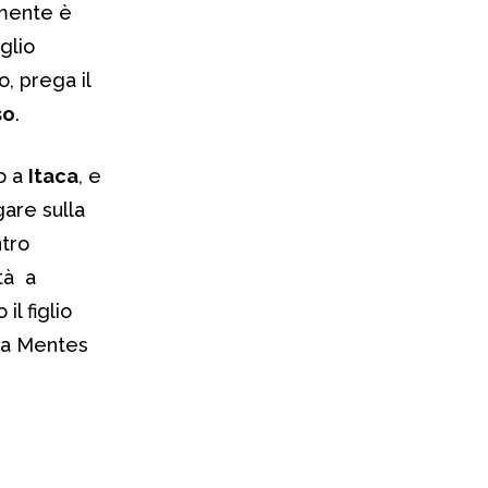
lmente è
glio
o, prega il
so
.
o a
Itaca
, e
gare sulla
ntro
tà a
il figlio
ena Mentes