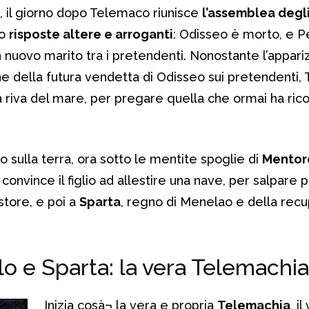
, il giorno dopo Telemaco riunisce
l’assemblea degli
lo
risposte altere e arroganti
: Odisseo è morto, e 
nuovo marito tra i pretendenti. Nonostante l’appariz
e della futura vendetta di Odisseo sui pretendenti,
la riva del mare, per pregare quella che ormai ha ric
 sulla terra, ora sotto le mentite spoglie di
Mentor
onvince il figlio ad allestire una nave, per salpare 
estore, e poi a
Sparta
, regno di Menelao e della rec
o e Sparta: la vera Telemachia
Inizia cosà¬ la vera e propria
Telemachia
, i