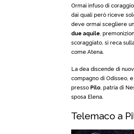
Ormai infuso di coraggio
dai quali però riceve so
deve ormai scegliere un 
due aquile
, premonizion
scoraggiato, si reca sul
come Atena.
La dea discende di nuovo
compagno di Odisseo, e c
presso
Pilo
, patria di N
sposa Elena.
Telemaco a Pil