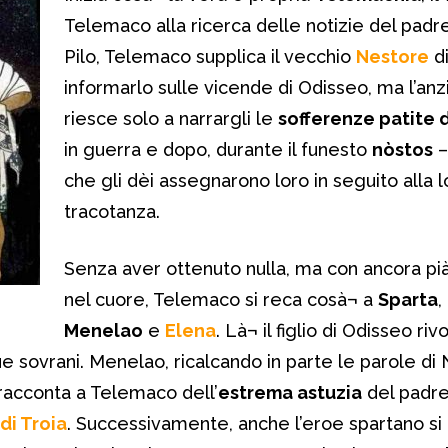
Telemaco alla ricerca delle notizie del padre
Pilo, Telemaco supplica il vecchio
Nestore
d
informarlo sulle vicende di Odisseo, ma l’an
riesce solo a narrargli le
sofferenze patite 
in guerra e dopo, durante il funesto
nòstos
– 
che gli dèi assegnarono loro in seguito alla l
tracotanza.
Senza aver ottenuto nulla, ma con ancora pi
nel cuore, Telemaco si reca cosà¬ a
Sparta
,
Menelao
e
Elena
. Là¬ il figlio di Odisseo riv
 sovrani. Menelao, ricalcando in parte le parole di
 racconta a Telemaco dell’
estrema astuzia
del padre
di Troia
. Successivamente, anche l’eroe spartano s