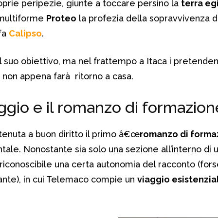
roprie peripezie, giunte a toccare persino la
terra eg
 multiforme
Proteo
la profezia della sopravvivenza d
nfa
Calipso
.
 suo obiettivo, ma nel frattempo a Itaca i pretenden
non appena farà ritorno a casa.
saggio e il romanzo di formazion
tenuta a buon diritto il primo â€œ
romanzo di forma
tale. Nonostante sia solo una sezione all’interno di u
riconoscibile una certa autonomia del racconto (forse
ante), in cui Telemaco compie un
viaggio esistenzia