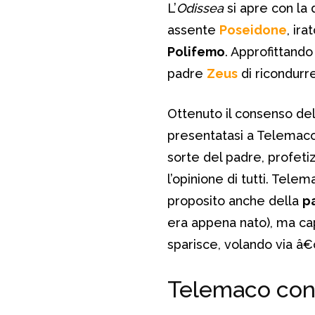
L’
Odissea
si apre con la
assente
Poseidone
, ir
Polifemo
. Approfittando
padre
Zeus
di ricondurr
Ottenuto il consenso de
presentatasi a Telemac
sorte del padre, profeti
l’opinione di tutti. Tel
proposito anche della
p
era appena nato), ma ca
sparisce, volando via â
Telemaco con