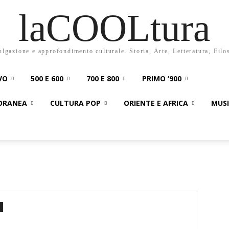
laCOOLtura
ulgazione e approfondimento culturale. Storia, Arte, Letteratura, Filo
VO
500 E 600
700 E 800
PRIMO ‘900
PORANEA
CULTURA POP
ORIENTE E AFRICA
MUS