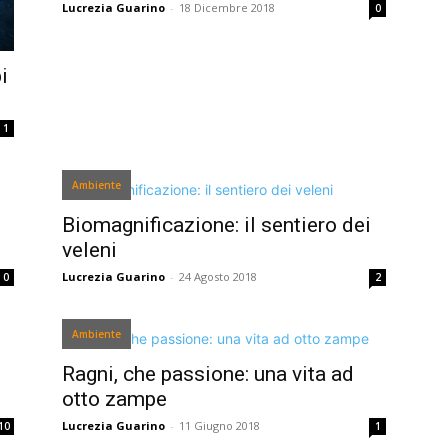
Lucrezia Guarino
-
18 Dicembre 2018
0
i
1
Ambiente
Biomagnificazione: il sentiero dei
veleni
Lucrezia Guarino
-
24 Agosto 2018
0
2
Ambiente
Ragni, che passione: una vita ad
otto zampe
Lucrezia Guarino
-
11 Giugno 2018
10
1