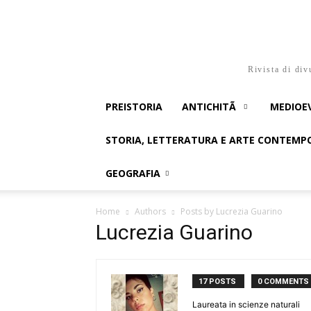
Rivista di div
PREISTORIA
ANTICHITÃ
MEDIOE
STORIA, LETTERATURA E ARTE CONTEM
GEOGRAFIA
Home
Authors
Posts by Lucrezia Guarino
Lucrezia Guarino
17 POSTS
0 COMMENTS
Laureata in scienze naturali