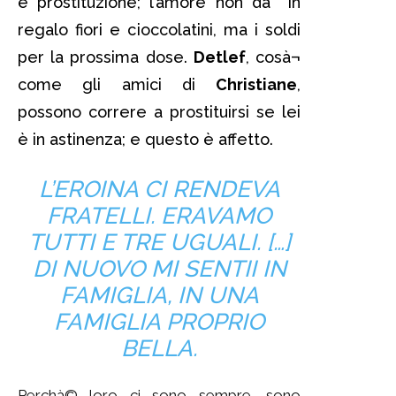
e prostituzione; l’amore non dà in
regalo fiori e cioccolatini, ma i soldi
per la prossima dose.
Detlef
, cosà¬
come gli amici di
Christiane
,
possono correre a prostituirsi se lei
è in astinenza; e questo è affetto.
L’EROINA CI RENDEVA
FRATELLI. ERAVAMO
TUTTI E TRE UGUALI. […]
DI NUOVO MI SENTII IN
FAMIGLIA, IN UNA
FAMIGLIA PROPRIO
BELLA.
Perchà© loro ci sono sempre, sono