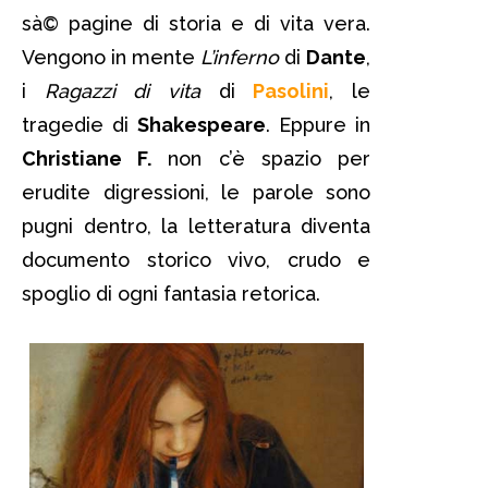
sà© pagine di storia e di vita vera.
Vengono in mente
L’inferno
di
Dante
,
i
Ragazzi di vita
di
Pasolini
, le
tragedie di
Shakespeare
. Eppure in
Christiane F.
non c’è spazio per
erudite digressioni, le parole sono
pugni dentro, la letteratura diventa
documento storico vivo, crudo e
spoglio di ogni fantasia retorica.