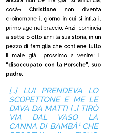
ancora non c’è ma già si annuncia,
cosà¬
Christiane
non diventa
eroinomane il giorno in cui si infila il
primo ago nel braccio. Anzi, comincia
a sette o otto anni la sua storia, in un
pezzo di famiglia che contiene tutto
il male già prossimo a venire: il
“disoccupato con la Porsche”, suo
padre.
[…] LUI PRENDEVA LO
SCOPETTONE E ME LE
DAVA DA MATTI […] TIRÒ
VIA DAL VASO LA
CANNA DI BAMBÀ¹ CHE