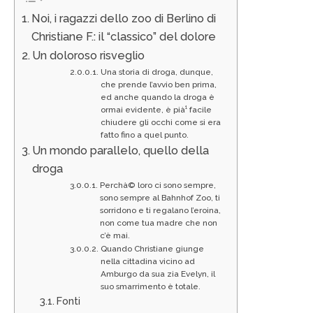
Noi, i ragazzi dello zoo di Berlino di
Christiane F.: il “classico” del dolore
Un doloroso risveglio
Una storia di droga, dunque,
che prende l’avvio ben prima,
ed anche quando la droga è
ormai evidente, è pià¹ facile
chiudere gli occhi come si era
fatto fino a quel punto.
Un mondo parallelo, quello della
droga
Perchà© loro ci sono sempre,
sono sempre al Bahnhof Zoo, ti
sorridono e ti regalano l’eroina,
non come tua madre che non
c’è mai.
Quando Christiane giunge
nella cittadina vicino ad
Amburgo da sua zia Evelyn, il
suo smarrimento è totale.
Fonti