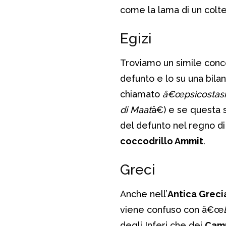
come la lama di un coltel
Egizi
Troviamo un simile concet
defunto e lo su una bilan
chiamato
â€œpsicostasi
di Maat
â€) e se questa 
del defunto nel regno di
coccodrillo Ammit
.
Greci
Anche nell’
Antica Greci
viene confuso con â€œ
degli Inferi che dei
Camp