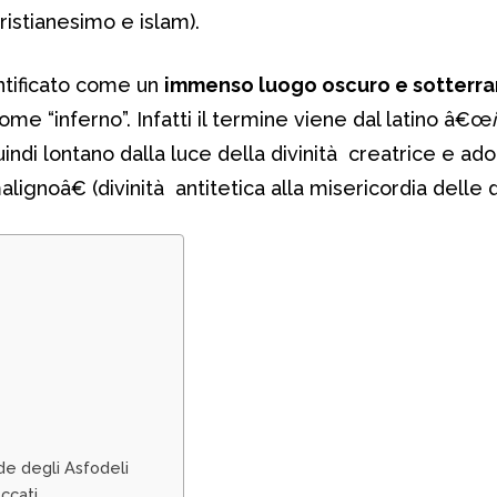
istianesimo e islam).
ntificato come un
immenso luogo oscuro e sotterr
me “inferno”. Infatti il termine viene dal latino â€œ
quindi lontano dalla luce della divinità creatrice e a
gnoâ€ (divinità antitetica alla misericordia delle di
de degli Asfodeli
eccati