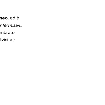
aneo
, ed è
infernusâ€
,
dombrato
vinità ).