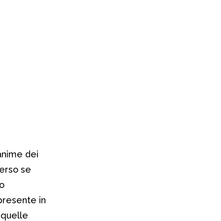
 anime dei
verso se
no
presente in
 quelle