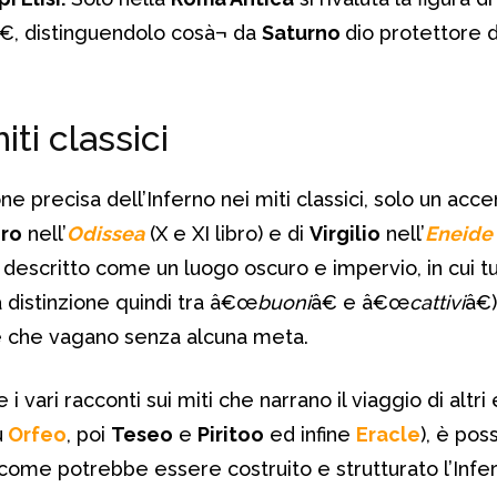
€, distinguendolo cosà¬ da
Saturno
dio protettore d
iti classici
e precisa dell’Inferno nei miti classici, solo un acc
ro
nell’
Odissea
(X e XI libro) e di
Virgilio
nell’
Eneide
 è descritto come un luogo oscuro e impervio, in cui t
 distinzione quindi tra â€œ
buoni
â€ e â€œ
cattivi
â€)
 che vagano senza alcuna meta.
vari racconti sui miti che narrano il viaggio di altri 
u
Orfeo
, poi
Teseo
e
Piritoo
ed infine
Eracle
), è poss
me potrebbe essere costruito e strutturato l’Infer