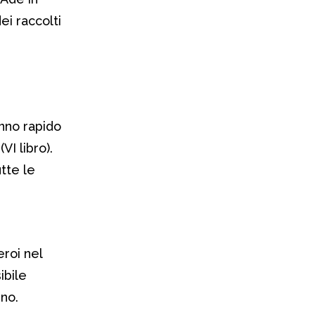
ei raccolti
enno rapido
(VI libro).
utte le
eroi nel
ibile
no.