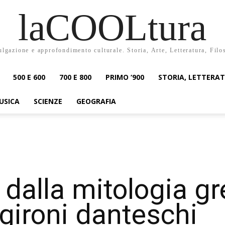
laCOOLtura
ulgazione e approfondimento culturale. Storia, Arte, Letteratura, Filo
500 E 600
700 E 800
PRIMO ‘900
STORIA, LETTERA
USICA
SCIENZE
GEOGRAFIA
 dalla mitologia g
 gironi danteschi