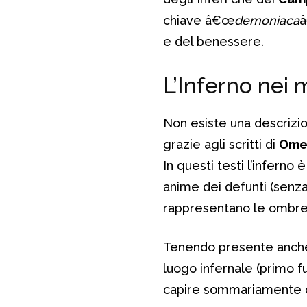
chiave â€œ
demoniaca
â
e del benessere.
L’Inferno nei m
Non esiste una descrizion
grazie agli scritti di
Ome
In questi testi l’inferno
anime dei defunti (senza
rappresentano le ombre
Tenendo presente anche i 
luogo infernale (primo f
capire sommariamente co