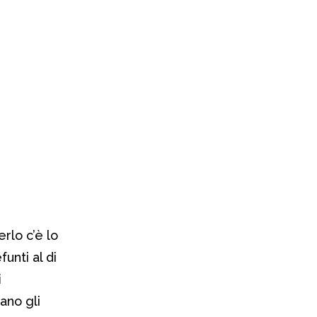
rlo c’è lo
unti al di
i
ano gli