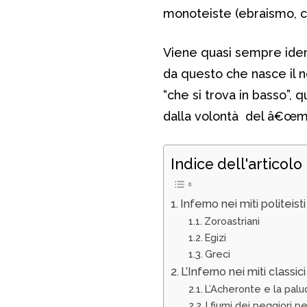
monoteiste (ebraismo, cr
Viene quasi sempre ide
da questo che nasce il no
“che si trova in basso”, 
dalla volontà del â€œmali
Indice dell'articolo
Inferno nei miti politeisti
Zoroastriani
Egizi
Greci
L’Inferno nei miti classici
L’Acheronte e la palu
I fiumi dei peggiori p