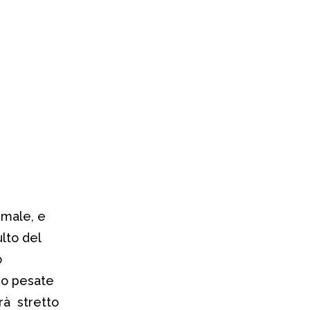
 male, e
lto del
o
ono pesate
rrà stretto