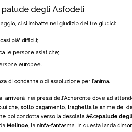
 palude degli Asfodeli
gio, ci si imbatte nel giudizio dei tre giudici:
si pià¹ difficili;
ca le persone asiatiche;
persone europee.
a di condanna o di assoluzione per l’anima.
a, arriverà nei pressi dell’Acheronte dove ad attende
olui che, sotto pagamento, traghetta le anime dei def
iene poi condotta verso la desolata â€œ
palude degl
 da
Melinoe
, la ninfa-fantasma. In questa landa dimor