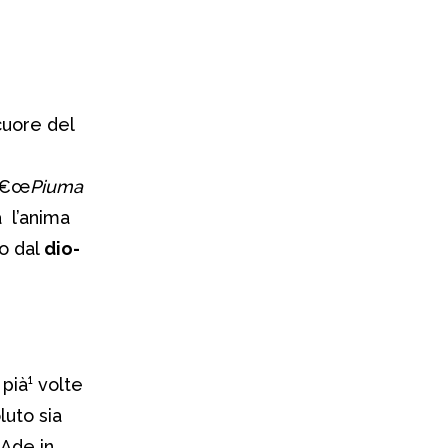
cuore del
 â€œ
Piuma
à l’anima
to dal
dio-
pià¹ volte
luto sia
i Ade in