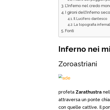
L’Inferno nel credo mon
I gironi dell’Inferno sec
Il Lucifero dantesco
La topografia infern
Fonti
Inferno nei mit
Zoroastriani
profeta
Zarathustra
nell
attraversa un ponte chi
con quelle cattive. Il po