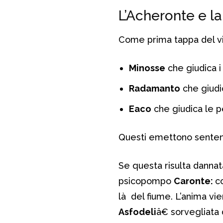
L’Acheronte e la
Come prima tappa del viag
Minosse
che giudica i ca
Radamanto
che giudi
Eaco
che giudica le 
Questi emettono sentenz
Se questa risulta dannat
psicopompo
Caronte:
c
là del fiume. L’anima v
Asfodeli
â€ sorvegliata