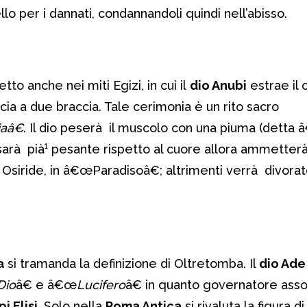
lo per i dannati, condannandoli quindi nell’abisso.
to anche nei miti Egizi, in cui il
dio Anubi
estrae il 
cia a due braccia. Tale cerimonia è un rito sacro
aâ€
. Il dio peserà il muscolo con una piuma (detta
sarà pià¹ pesante rispetto al cuore allora ammetter
 Osiride, in â€œParadisoâ€; altrimenti verrà divora
a
si tramanda la definizione di Oltretomba. Il
dio Ade
Dio
â€ e â€œ
Lucifero
â€ in quanto governatore asso
i Elisi.
Solo nella
Roma Antica
si rivaluta la figura d