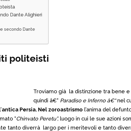
oteista
ondo Dante Alighieri
ale secondo Dante
i politeisti
Troviamo già la distinzione tra bene e
quindi â€“
Paradiso e
Inferno â€“
nel cu
’
antica Persia. Nel zoroastrismo
l’anima del defunt
amato “
Chinvato Peretu”,
luogo in cui le sue azioni s
nte tanto diverrà largo per i meritevoli e tanto dive