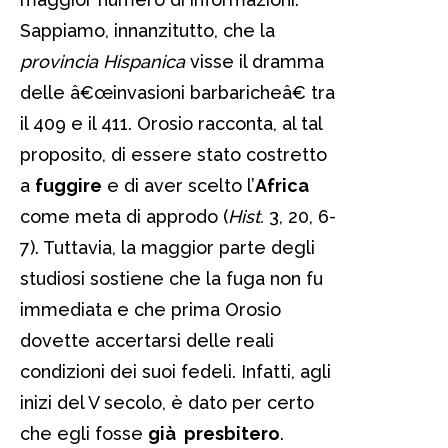
Sappiamo, innanzitutto, che la
provincia Hispanica
visse il dramma
delle â€œinvasioni barbaricheâ€ tra
il 409 e il 411. Orosio racconta, al tal
proposito, di essere stato costretto
a
fuggire
e di aver scelto l’
Africa
come meta di approdo (
Hist.
3, 20, 6-
7). Tuttavia, la maggior parte degli
studiosi sostiene che la fuga non fu
immediata e che prima Orosio
dovette accertarsi delle reali
condizioni dei suoi fedeli. Infatti, agli
inizi del V secolo, è dato per certo
che egli fosse
già presbitero
.