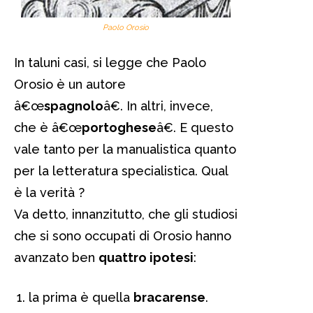
Paolo Orosio
In taluni casi, si legge che Paolo
Orosio è un autore
â€œ
spagnolo
â€. In altri, invece,
che è â€œ
portoghese
â€. E questo
vale tanto per la manualistica quanto
per la letteratura specialistica. Qual
è la verità ?
Va detto, innanzitutto, che gli studiosi
che si sono occupati di Orosio hanno
avanzato ben
quattro ipotesi
:
la prima è quella
bracarense
.