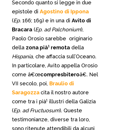
Secondo quanto si legge in due
epistole di
Agostino di Ippona
(
Ep.
166; 169) e in una di
Avito di
Bracara
(
Ep. ad Palchonium
),
Paolo Orosio sarebbe originario
della
zona pià¹ remota
della
Hispania
, che affaccia sull’Oceano.
In particolare, Avito appella Orosio
come â€œ
compresbitero
â€. Nel
VII secolo, poi,
Braulio di
Saragozza
cita il nostro autore
come tra i pià¹ illustri della Galizia
(
Ep. ad Fructuosum
). Queste
testimonianze, diverse tra loro,
sono ritenute attendibili da alcuni