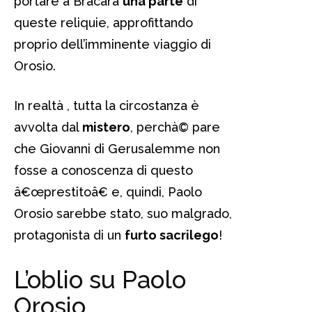
portare a Bracara
una parte
di
queste reliquie, approfittando
proprio dell’imminente viaggio di
Orosio.
In realtà , tutta la circostanza è
avvolta dal
mistero
, perchà© pare
che Giovanni di Gerusalemme non
fosse a conoscenza di questo
â€œprestitoâ€ e, quindi, Paolo
Orosio sarebbe stato, suo malgrado,
protagonista di un
furto sacrilego
!
L’oblio su Paolo
Orosio