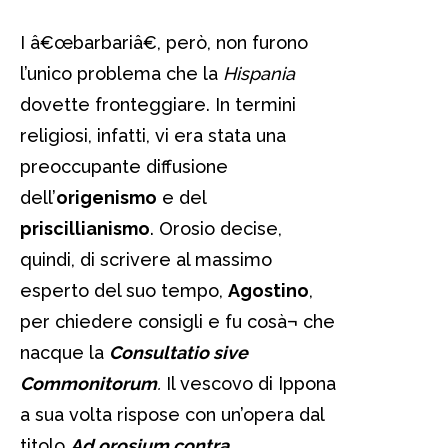
I â€œbarbariâ€, però, non furono
l’unico problema che la
Hispania
dovette fronteggiare. In termini
religiosi, infatti, vi era stata una
preoccupante diffusione
dell’
origenismo
e del
priscillianismo
. Orosio decise,
quindi, di scrivere al massimo
esperto del suo tempo,
Agostino
,
per chiedere consigli e fu cosà¬ che
nacque la
Consultatio sive
Commonitorum
.
Il vescovo di Ippona
a sua volta rispose con un’opera dal
titolo
Ad orosium contra