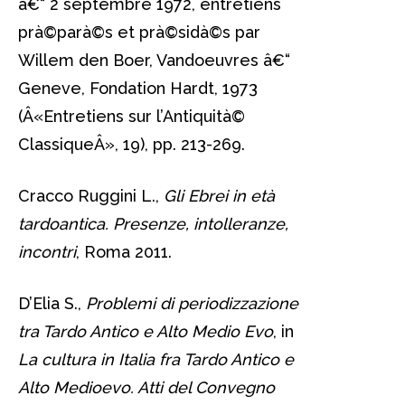
â€“ 2 septembre 1972, entretiens
prà©parà©s et prà©sidà©s par
Willem den Boer, Vandoeuvres â€“
Geneve, Fondation Hardt, 1973
(Â«Entretiens sur l’Antiquità©
ClassiqueÂ», 19), pp. 213-269.
Cracco Ruggini L.,
Gli Ebrei in età
tardoantica. Presenze, intolleranze,
incontri
, Roma 2011.
D’Elia S.,
Problemi di periodizzazione
tra Tardo Antico e Alto Medio Evo
, in
La cultura in Italia fra Tardo Antico e
Alto Medioevo. Atti del Convegno