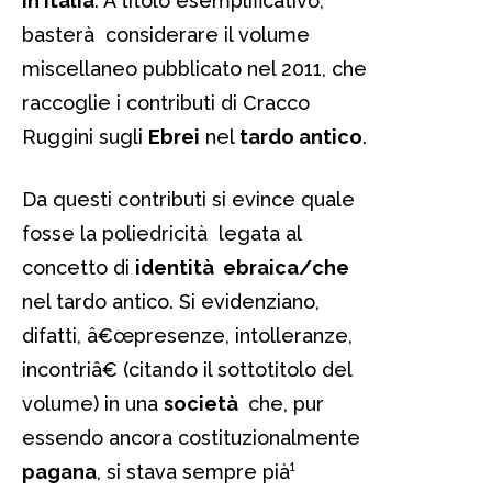
in Italia
. A titolo esemplificativo,
basterà considerare il volume
miscellaneo pubblicato nel 2011, che
raccoglie i contributi di Cracco
Ruggini sugli
Ebrei
nel
tardo antico
.
Da questi contributi si evince quale
fosse la poliedricità legata al
concetto di
identità ebraica/che
nel tardo antico. Si evidenziano,
difatti, â€œpresenze, intolleranze,
incontriâ€ (citando il sottotitolo del
volume) in una
società
che, pur
essendo ancora costituzionalmente
pagana
, si stava sempre pià¹