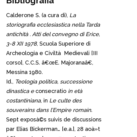
Bibliografia
Calderone S. (a cura di),
La
storiografia ecclesiastica nella Tarda
antichità . Atti del convegno di Erice,
3-8 XII 1978
, Scuola Superiore di
Archeologia e Civiltà Medievali [III
corso], C.C.S. â€œE. Majoranaâ€,
Messina 1980.
Id.,
Teologia politica, successione
dinastica e
consecratio
in età
costantiniana
, in
Le culte des
souverains dans l’Empire romain
.
Sept exposà©s suivis de discussions
par Elias Bickerman… [e.a.], 28 aoà»t