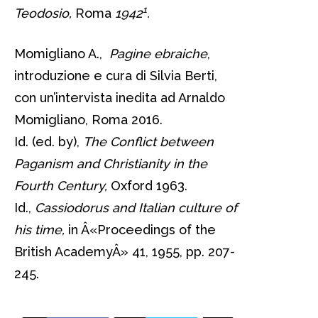
1
Teodosio,
Roma
1942
.
Momigliano A.,
Pagine ebraiche
,
introduzione e cura di Silvia Berti,
con un’intervista inedita ad Arnaldo
Momigliano, Roma 2016.
Id. (ed. by),
The Conflict between
Paganism and Christianity in the
Fourth Century,
Oxford 1963.
Id.,
Cassiodorus and Italian culture of
his time,
in Â«Proceedings of the
British AcademyÂ» 41, 1955, pp. 207-
245.