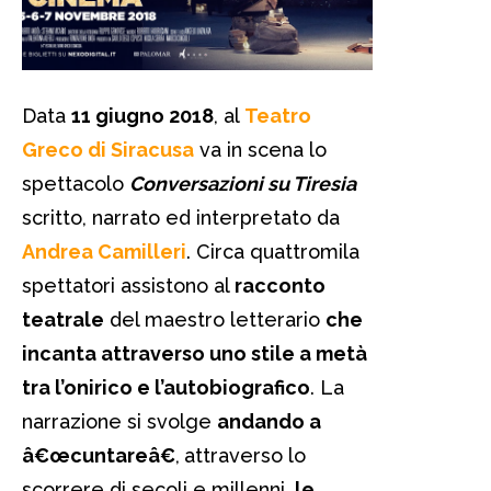
Data
11 giugno 2018
, al
Teatro
Greco di Siracusa
va in scena lo
spettacolo
Conversazioni su Tiresia
scritto, narrato ed interpretato da
Andrea Camilleri
. Circa quattromila
spettatori assistono al
racconto
teatrale
del maestro letterario
che
incanta attraverso uno stile a metà
tra l’onirico e l’autobiografico
. La
narrazione si svolge
andando a
â€œcuntareâ€
,
attraverso lo
scorrere di secoli e millenni,
le