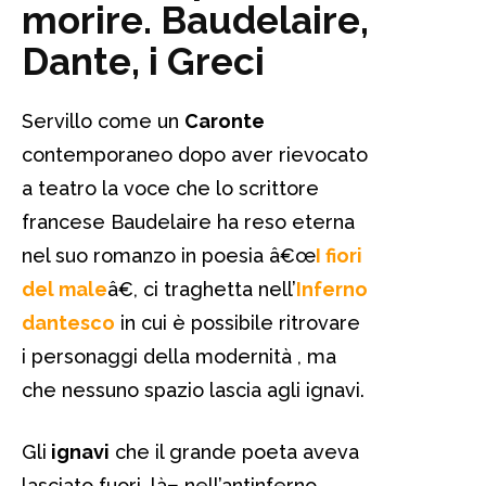
morire. Baudelaire,
Dante, i Greci
Servillo come un
Caronte
contemporaneo dopo aver rievocato
a teatro la voce che lo scrittore
francese Baudelaire ha reso eterna
nel suo romanzo in poesia â€œ
I fiori
del male
â€, ci traghetta nell’
Inferno
dantesco
in cui è possibile ritrovare
i personaggi della modernità , ma
che nessuno spazio lascia agli ignavi.
Gli
ignavi
che il grande poeta aveva
lasciato fuori, là¬ nell’antinferno,