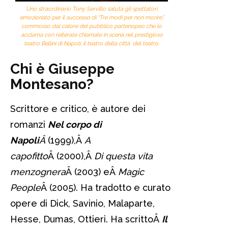
Uno straordinario Tony Servillo saluta gli spettatori
emozionato per il successo di “Tre modi per non morire”,
commosso dal calore del pubblico partenopeo che lo
acclama con reiterate chiamate in scena nel prestigioso
teatro Bellini di Napoli, il teatro della città del teatro.
Chi è Giuseppe
Montesano?
Scrittore e critico, è autore dei
romanzi
Nel corpo di
Napoli
Â
(1999),Â
A
capofitto
Â (2000),Â
Di questa vita
menzognera
Â (2003) eÂ
Magic
People
Â (2005). Ha tradotto e curato
opere di Dick, Savinio, Malaparte,
Hesse, Dumas, Ottieri. Ha scrittoÂ
Il