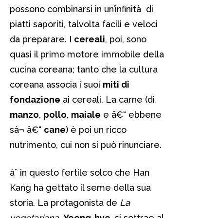
possono combinarsi in un’infinità di
piatti saporiti, talvolta facili e veloci
da preparare. I
cereali
, poi, sono
quasi il primo motore immobile della
cucina coreana; tanto che la cultura
coreana associa i suoi
miti di
fondazione
ai cereali. La carne (di
manzo
,
pollo
,
maiale
e â€“ ebbene
sà¬ â€“
cane
) è poi un ricco
nutrimento, cui non si può rinunciare.
àˆ in questo fertile solco che Han
Kang ha gettato il seme della sua
storia. La protagonista de
La
vegetariana
,
Yeong-hye
, si sottrae al