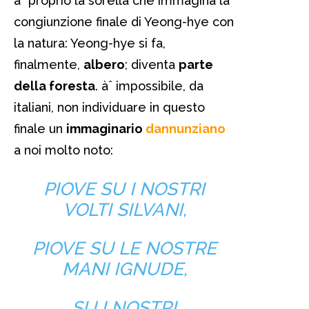
àˆ proprio la sorella che immagina la
congiunzione finale di Yeong-hye con
la natura: Yeong-hye si fa,
finalmente,
albero
; diventa
parte
della foresta
. àˆ impossibile, da
italiani, non individuare in questo
finale un
immaginario
dannunziano
a noi molto noto:
PIOVE SU I NOSTRI
VOLTI SILVANI,
PIOVE SU LE NOSTRE
MANI IGNUDE,
SU I NOSTRI