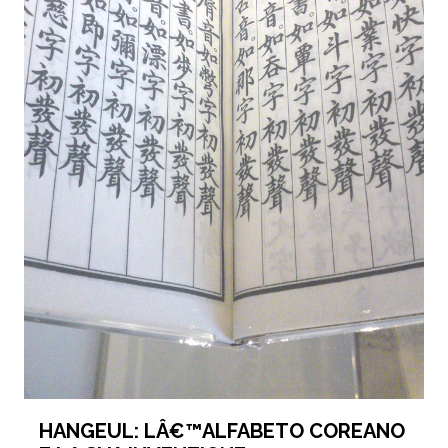
HANGEUL: LÂ€™ALFABETO COREANO