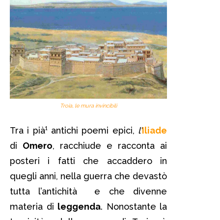
Troia, le mura invincibili
Tra i pià¹ antichi poemi epici,
l’
Iliade
di
Omero
, racchiude e racconta ai
posteri i fatti che accaddero in
quegli anni, nella guerra che devastò
tutta l’antichità e che divenne
materia di
leggenda
. Nonostante la