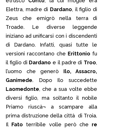
etrusco
Corito
, la cui moglie era
Elettra, madre di
Dardano
, il figlio di
Zeus che emigrò nella terra di
Troade. Le diverse leggende
iniziano ad unificarsi con i discendenti
di Dardano. Infatti, quasi tutte le
versioni raccontano che
Erittonio
fu
il figlio di
Dardano
e il padre di
Troo
,
l’uomo che generò
Ilo, Assacro,
Ganimede
. Dopo Ilo succedette
Laomedonte
, che a sua volte ebbe
diversi figlio, ma soltanto il nobile
Priamo riuscà¬ a scampare alla
prima distruzione della città di Troia.
Il
Fato
terribile volle però che
re