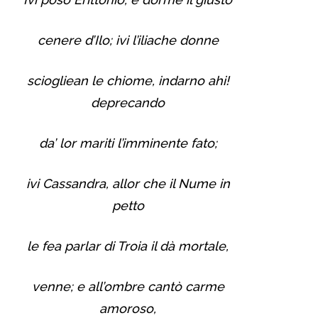
cenere d’Ilo; ivi l’iliache donne
sciogliean le chiome, indarno ahi!
deprecando
da’ lor mariti l’imminente fato;
ivi Cassandra, allor che il Nume in
petto
le fea parlar di Troia il dà­ mortale,
venne; e all’ombre cantò carme
amoroso,